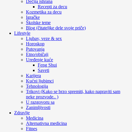
Dečija ishrana
Recepti za decu
Kozmetika za decu
Igračke
Školske teme
Blog (čitateljke dele svoje priče)
Lifestyle
Ljubav, veze & sex
Horoskop
Putovanja
Etno/običaji
Uređenje kuće
Feng Shui
Saveti
Karijera
Kućni ljubimci
Tehnologija
Trikovi (Kako se brzo spremiti, kako napraviti sam
neke prozvode.. )
U razgovoru sa
Zanimljivosti
Zdravlje
Medicina
Alternativna medicina
Fitnes