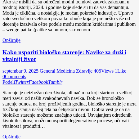
Ako ste mislili da su određeni modni trendovi zauvek zakopani u
modnoj istoriji, 2024. i godine koje slede su tu da vas demantuju.
Moda je ciklična, a nostalgija je moćan pokretač industrije. Upravo
zato svedočimo velikom povratku obuće koja je pre nešto više od
decenije izazivala oštre podele među modnim kritičarima i publikom
– wedge patike (patike sa punom, skrivenom…
Opširnije
Kako usporiti biološko starenje: Navike za duži i
vitalniji život
septembar 9, 2025
General
Medicina
Zdravlje
405
Views
1
Like
0
Comments
Podeli
Twitter
Facebook
Tumblr
Starenje je neizbežan deo života, ali način na koji starimo u velikoj
meri zavisi od naših svakodnevnih navika. Dok se hronološko
starenje odnosi na broj proživljenih godina, biološko starenje je mera
fizičkog stanja našeg tela na ćelijskom nivou. Dobra vest je da na
biološko starenje možemo značajno uticati. Usvajanjem određenih
životnih stilova, možemo usporiti degenerativne procese, očuvati
vitalnost i produžiti…
Opširnije