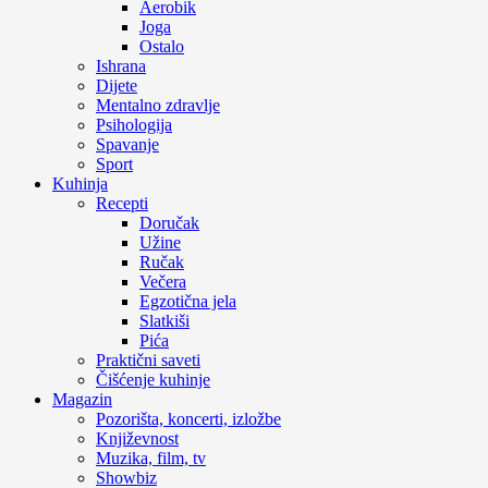
Aerobik
Joga
Ostalo
Ishrana
Dijete
Mentalno zdravlje
Psihologija
Spavanje
Sport
Kuhinja
Recepti
Doručak
Užine
Ručak
Večera
Egzotična jela
Slatkiši
Pića
Praktični saveti
Čišćenje kuhinje
Magazin
Pozorišta, koncerti, izložbe
Književnost
Muzika, film, tv
Showbiz