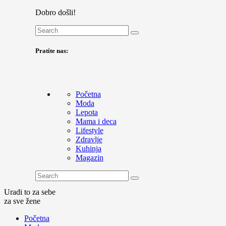
Dobro došli!
Pratite nas:
Početna
Moda
Lepota
Mama i deca
Lifestyle
Zdravlje
Kuhinja
Magazin
Uradi to za sebe
za sve žene
Početna