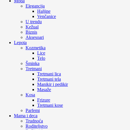
Moda
Elegancija
Haljine
Venčanice
U trendu
Kežual
Biznis
Aksesoari
Lepota
Kozmetika
Lice
Telo
Šminka
Tretmani
Tretmani lica
Tretmani tela
Manikir i pedikir
Masaže
Kosa
Frizure
Tretmani kose
Parfemi
Mama i deca
Trudnoća
Roditeljstvo