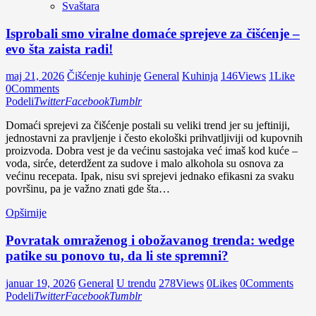
Svaštara
Isprobali smo viralne domaće sprejeve za čišćenje –
evo šta zaista radi!
maj 21, 2026
Čišćenje kuhinje
General
Kuhinja
146
Views
1
Like
0
Comments
Podeli
Twitter
Facebook
Tumblr
Domaći sprejevi za čišćenje postali su veliki trend jer su jeftiniji,
jednostavni za pravljenje i često ekološki prihvatljiviji od kupovnih
proizvoda. Dobra vest je da većinu sastojaka već imaš kod kuće –
voda, sirće, deterdžent za sudove i malo alkohola su osnova za
većinu recepata. Ipak, nisu svi sprejevi jednako efikasni za svaku
površinu, pa je važno znati gde šta…
Opširnije
Povratak omraženog i obožavanog trenda: wedge
patike su ponovo tu, da li ste spremni?
januar 19, 2026
General
U trendu
278
Views
0
Likes
0
Comments
Podeli
Twitter
Facebook
Tumblr