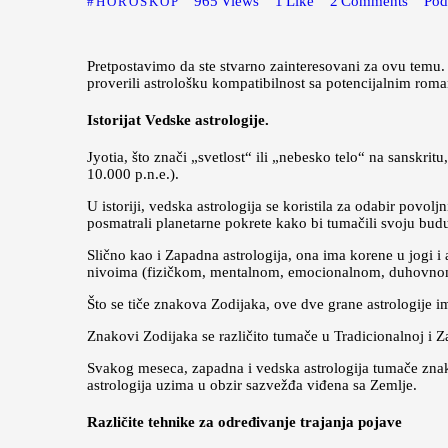
965
Views
1
Like
2
Comments
Pod
HOROSKOP
Pretpostavimo da ste stvarno zainteresovani za ovu temu. 
proverili astrološku kompatibilnost sa potencijalnim roma
Istorijat Vedske astrologije.
Jyotia, što znači „svetlost“ ili „nebesko telo“ na sanskrit
10.000 p.n.e.).
U istoriji, vedska astrologija se koristila za odabir povo
posmatrali planetarne pokrete kako bi tumačili svoju bud
Slično kao i Zapadna astrologija, ona ima korene u jogi
nivoima (fizičkom, mentalnom, emocionalnom, duhovnom
Što se tiče znakova Zodijaka, ove dve grane astrologije ima
Znakovi Zodijaka se različito tumače u Tradicionalnoj i Za
Svakog meseca, zapadna i vedska astrologija tumače znak
astrologija uzima u obzir sazvežđa viđena sa Zemlje.
Različite tehnike za određivanje trajanja pojave