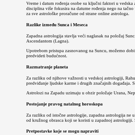
Vreme i datum rođenja osobe su ključni faktori u vedska as
disciplina više fokusira na datume rođenja nego na tačno
za sve astrološke proračune od strane online astrologa.
Razlike između Sunca i Meseca
Zapadna astrologija stavlja veći naglasak na položaj Sun
Ascendantom (Lagna).
Upotrebom pristupa zasnovanog na Suncu, možemo dobiti pr
predvideti budućnost.
Razmatranje planeta
Za razliku od njihove važnosti u vedskoj astrologiji, Rahu
predviđanje ljudske karme i drugih značajnih događaja. St
Astrolozi na Zapadu uzimaju u obzir položaje Urana, Nep
Postojanje pravog natalnog horoskopa
Za razliku od istočne astrologije, zapadna astrologija ne 
od kružnog obrasca koji se koristi u zapadnoj astrologiji. S
Pretpostavke koje se mogu napraviti