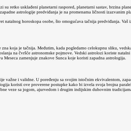
su retko usklađeni planetarni raspored, planetarni sastav, brzina planeta
 zapadne astrologije predviđanja je na promenama ličnosti izazvanim pl
et natalnog horoskopa osobe, što omogućava tačnija predviđanja. Vaš izv
 se zna koja je tačnija. Međutim, kada pogledamo celokupnu sliku, vedsk
 se oslanja na čvršće astronomske pojmove. Vedski astrolozi koriste nataln
kova Meseca zamenjuje znakove Sunca koje koristi zapadna astrologija.
ije važne i validne. U poređenju sa svojim istočnim ekvivalentom, zapa
logija koristi ove proverene postupke kako bi izvela svoja brojna parale
posebne veze sa jogom, ajurvedom i drugim indijskim duhovnim tradicijam