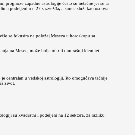
im, prognoze zapadne astrologije često su netačne jer se ta
telima podeljenim u 27 sazvežđa, a sunce služi kao osnova
 više se fokusira na položaj Meseca u horoskopu sa
a na Mesec, može bolje otkriti unutrašnji identitet i
 je centralan u vedskoj astrologiji, što omogućava tačnije
š život.
logiji su kvadratni i podeljeni na 12 sektora, za razliku