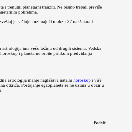
 i trenutni planetarni tranziti. Ne bismo trebali previše
anetarnim pokretima.
eštaj je sačinjen uzimajući u obzir 27 nakšatara i
a astrologija ima veću težinu od drugih sistema. Vedska
i horoskop i planetarne orbite prilikom predviđanja
dna astrologija manje naglašava natalni
horoskop
i više
lna otkrića. Postojanje egzoplaneta se ne uzima u obzir u
a.
Podeli: