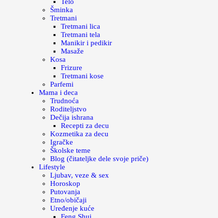
Telo
Šminka
Tretmani
Tretmani lica
Tretmani tela
Manikir i pedikir
Masaže
Kosa
Frizure
Tretmani kose
Parfemi
Mama i deca
Trudnoća
Roditeljstvo
Dečija ishrana
Recepti za decu
Kozmetika za decu
Igračke
Školske teme
Blog (čitateljke dele svoje priče)
Lifestyle
Ljubav, veze & sex
Horoskop
Putovanja
Etno/običaji
Uređenje kuće
Feng Shui