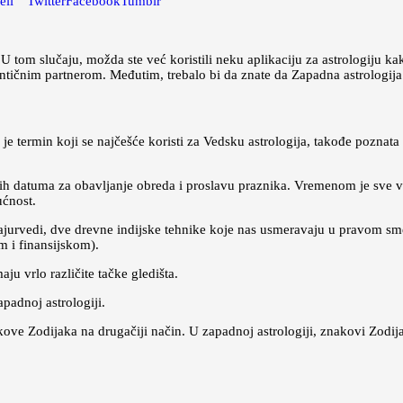
eli
Twitter
Facebook
Tumblr
U tom slučaju, možda ste već koristili neku aplikaciju za astrologiju k
ntičnim partnerom. Međutim, trebalo bi da znate da Zapadna astrologija 
u, je termin koji se najčešće koristi za Vedsku astrologija, takođe poznat
ljnih datuma za obavljanje obreda i proslavu praznika. Vremenom je sve v
ućnost.
 i ajurvedi, dve drevne indijske tehnike koje nas usmeravaju u pravom
 i finansijskom).
ju vrlo različite tačke gledišta.
padnoj astrologiji.
ove Zodijaka na drugačiji način. U zapadnoj astrologiji, znakovi Zodi