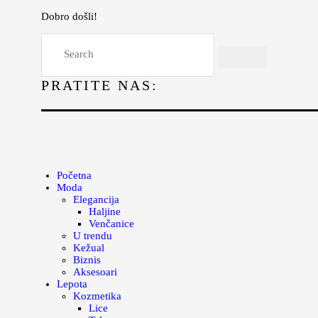
Dobro došli!
Početna
Moda
PRATITE NAS:
Lepota
Mama i deca
Lifestyle
Zdravlje
Početna
Moda
Kuhinja
Elegancija
Haljine
Magazin
Venčanice
U trendu
Kežual
Biznis
Aksesoari
Lepota
Kozmetika
Lice