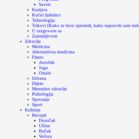
Saveti
Karijera
Kućni ljubimci
Tehnologija
Trikovi (Kako se brzo spremiti, kako napraviti sam nek
U razgovoru sa
Zanimljivosti
Zdravlje
Medicina
Alternativna medicina
Fitnes
Aerobik
Joga
Ostalo
Ishrana
Dijete
Mentalno zdravlje
Psihologija
Spavanje
Sport
Kuhinja
Recepti
Doručak
Užine
Ručak
Večera