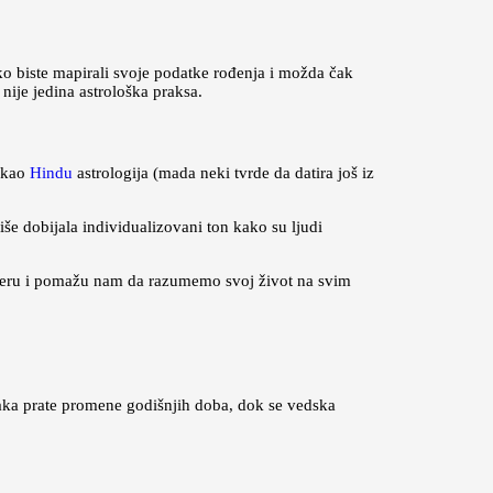
ako biste mapirali svoje podatke rođenja i možda čak
nije jedina astrološka praksa.
a kao
Hindu
astrologija (mada neki tvrde da datira još iz
iše dobijala individualizovani ton kako su ljudi
 smeru i pomažu nam da razumemo svoj život na svim
jaka prate promene godišnjih doba, dok se vedska