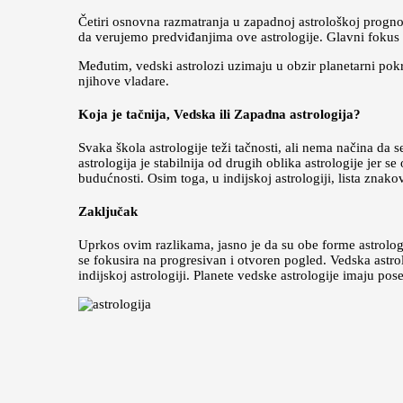
Četiri osnovna razmatranja u zapadnoj astrološkoj prognozi 
da verujemo predviđanjima ove astrologije. Glavni fokus
Međutim, vedski astrolozi uzimaju u obzir planetarni pokr
njihove vladare.
Koja je tačnija, Vedska ili Zapadna astrologija?
Svaka škola astrologije teži tačnosti, ali nema načina da
astrologija je stabilnija od drugih oblika astrologije jer
budućnosti. Osim toga, u indijskoj astrologiji, lista zna
Zaključak
Uprkos ovim razlikama, jasno je da su obe forme astrolog
se fokusira na progresivan i otvoren pogled. Vedska astro
indijskoj astrologiji. Planete vedske astrologije imaju 