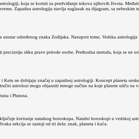
trologiji, koja se koristi za predviđanje tokova njihovih života. Međut
 vreme. Zapadna astrologija stavlja naglasak na dijagram, sa nebeskim 
ca unutar određenog znaka Zodijaka. Nasuprot tome, Vedska astrologija
ecizniju sliku prave prirode osobe. Prethodna metoda, koja se ne oslanj
 i Ketu ne dobijaju značaj u zapadnoj astrologiji. Koncept planeta senke
ručni astrolozi mogu objasniti mnoge načine na koje planete utiču na va
tuna i Plutona.
uključuje kreiranje natalnog horoskopa. Natalni horoskopi u vedskoj astro
vaka sekcija se sastoji od tri dela: znak, planeta i kuća.