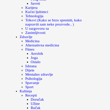
Saveti
Karijera
Kućni ljubimci
Tehnologija
Trikovi (Kako se brzo spremiti, kako
napraviti sam neke prozvode.. )
U razgovoru sa
Zanimljivosti
Zdravlje
Medicina
Alternativna medicina
Fitnes
Aerobik
Joga
Ostalo
Ishrana
Dijete
Mentalno zdravlje
Psihologija
Spavanje
Sport
Kuhinja
Recepti
Doručak
Užine
Ručak