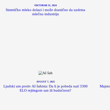
OKTOBAR 31, 2024
Sintetičko mleko dolazi i može drastično da uzdrma
mlečnu industriju
AVGUST 7, 2025
Ljudski um protiv AI šahista: Da li je pobeda nad 3300
Majsto
ELO rejtingom san ili budućnost?