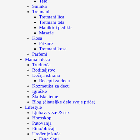
Telo
Šminka
Tretmani
Tretmani lica
Tretmani tela
Manikir i pedikir
Masaže
Kosa
Frizure
Tretmani kose
Parfemi
Mama i deca
Trudnoća
Roditeljstvo
Dečija ishrana
Recepti za decu
Kozmetika za decu
Igračke
Školske teme
Blog (čitateljke dele svoje priče)
Lifestyle
Ljubav, veze & sex
Horoskop
Putovanja
Etno/običaji
Uređenje kuće
Feng Shui