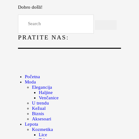
Dobro došli!
Početna
Moda
PRATITE NAS:
Lepota
Mama i deca
Lifestyle
Zdravlje
Početna
Moda
Kuhinja
Elegancija
Haljine
Magazin
Venčanice
U trendu
Kežual
Biznis
Aksesoari
Lepota
Kozmetika
Lice