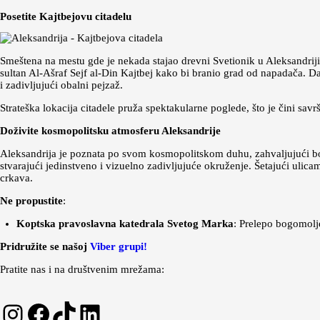
Posetite Kajtbejovu citadelu
Smeštena na mestu gde je nekada stajao drevni Svetionik u Aleksandrij
sultan Al-Ašraf Sejf al-Din Kajtbej kako bi branio grad od napadača. Dan
i zadivljujući obalni pejzaž.
Strateška lokacija citadele pruža spektakularne poglede, što je čini savrš
Doživite kosmopolitsku atmosferu Aleksandrije
Aleksandrija je poznata po svom kosmopolitskom duhu, zahvaljujući boga
stvarajući jedinstveno i vizuelno zadivljujuće okruženje. Šetajući ulica
crkava.
Ne propustite
:
Koptska pravoslavna katedrala Svetog Marka
: Prelepo bogomolje
Pridružite se našoj
Viber grupi!
Pratite nas i na društvenim mrežama:
Instagram
Facebook
TikTok
LinkedIn