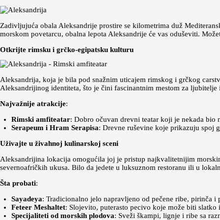
Zadivljujuća obala Aleksandrije prostire se kilometrima duž Mediteransk
morskom povetarcu, obalna lepota Aleksandrije će vas oduševiti. Možet
Otkrijte rimsku i grčko-egipatsku kulturu
Aleksandrija, koja je bila pod snažnim uticajem rimskog i grčkog carstv
Aleksandrijinog identiteta, što je čini fascinantnim mestom za ljubitelje i
Najvažnije atrakcije
:
Rimski amfiteatar
: Dobro očuvan drevni teatar koji je nekada bio 
Serapeum i Hram Serapisa
: Drevne ruševine koje prikazuju spoj gr
Uživajte u živahnoj kulinarskoj sceni
Aleksandrijina lokacija omogućila joj je pristup najkvalitetnijim mors
severnoafričkih ukusa. Bilo da jedete u luksuznom restoranu ili u lokaln
Šta probati
:
Sayadeya
: Tradicionalno jelo napravljeno od pečene ribe, pirinča i
Feteer Meshaltet
: Slojevito, puterasto pecivo koje može biti slatko i
Specijaliteti od morskih plodova
: Sveži škampi, lignje i ribe sa r