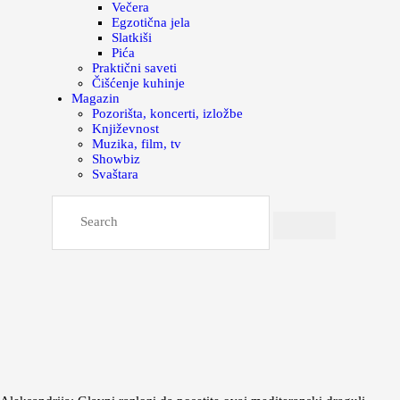
Večera
Egzotična jela
Slatkiši
Pića
Praktični saveti
Čišćenje kuhinje
Magazin
Pozorišta, koncerti, izložbe
Književnost
Muzika, film, tv
Showbiz
Svaštara