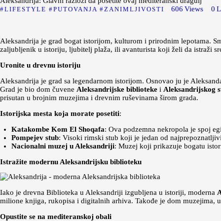
Aleksandrija: Glavni razlozi da posetite ovaj mediteranski dragulj
606
Views
0
L
LIFESTYLE
PUTOVANJA
ZANIMLJIVOSTI
Aleksandrija je grad bogat istorijom, kulturom i prirodnim lepotama. S
zaljubljenik u istoriju, ljubitelj plaža, ili avanturista koji želi da istra
Uronite u drevnu istoriju
Aleksandrija je grad sa legendarnom istorijom. Osnovao ju je Aleksandar 
Grad je bio dom čuvene
Aleksandrijske biblioteke
i
Aleksandrijskog s
prisutan u brojnim muzejima i drevnim ruševinama širom grada.
Istorijska mesta koja morate posetiti
:
Katakombe Kom El Shoqafa
: Ova podzemna nekropola je spoj egip
Pompejev stub
: Visoki rimski stub koji je jedan od najprepoznatljiv
Nacionalni muzej u Aleksandriji
: Muzej koji prikazuje bogatu isto
Istražite modernu Aleksandrijsku biblioteku
Iako je drevna Biblioteka u Aleksandriji izgubljena u istoriji, moderna
A
milione knjiga, rukopisa i digitalnih arhiva. Takođe je dom muzejima, um
Opustite se na mediteranskoj obali