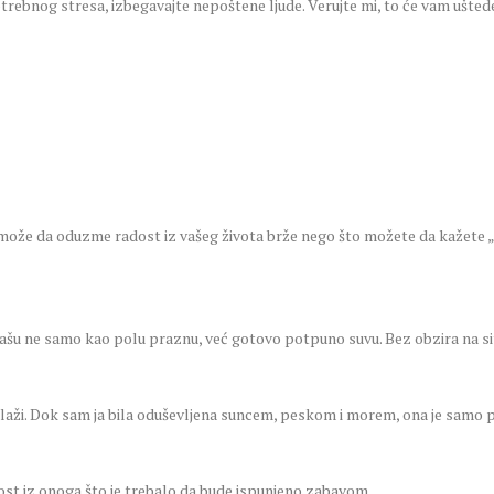
trebnog stresa, izbegavajte nepoštene ljude. Verujte mi, to će vam ušte
a može da oduzme radost iz vašeg života brže nego što možete da kažete 
čašu ne samo kao polu praznu, već gotovo potpuno suvu. Bez obzira na situ
aži. Dok sam ja bila oduševljena suncem, peskom i morem, ona je samo pri
ost iz onoga što je trebalo da bude ispunjeno zabavom.