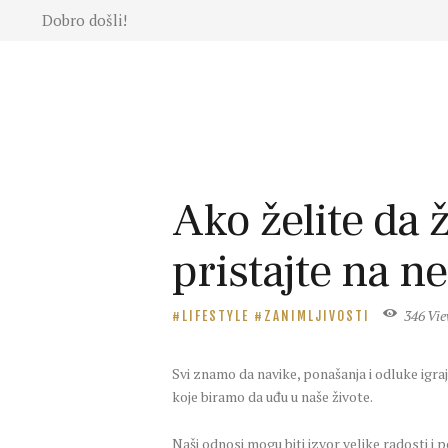
Dobro došli!
Moda
Lepota
Mama i
deca
Lifestyle
Zdravlje
Ako želite da 
Kuhinja
Magazin
pristajte na n
346
Vi
LIFESTYLE
ZANIMLJIVOSTI
Svi znamo da navike, ponašanja i odluke igra
koje biramo da uđu u naše živote.
Naši odnosi mogu biti izvor velike radosti i po