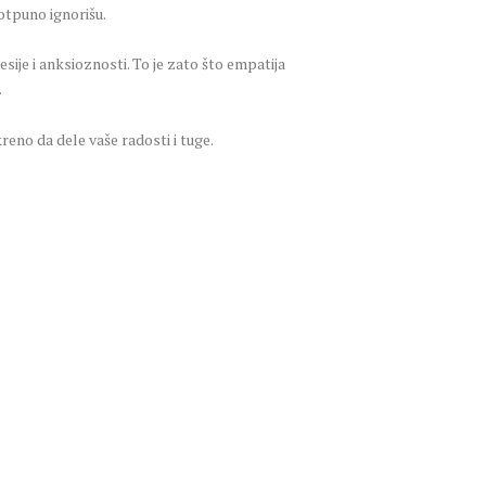
otpuno ignorišu.
ije i anksioznosti. To je zato što empatija
.
reno da dele vaše radosti i tuge.