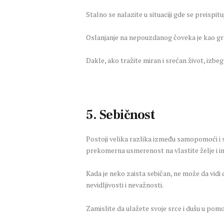
Stalno se nalazite u situaciji gde se preispit
Oslanjanje na nepouzdanog čoveka je kao grad
Dakle, ako tražite miran i srećan život, izbeg
5. Sebičnost
Postoji velika razlika između samopomoći i 
prekomerna usmerenost na vlastite želje i i
Kada je neko zaista sebičan, ne može da vidi 
nevidljivosti i nevažnosti.
Zamislite da ulažete svoje srce i dušu u pom