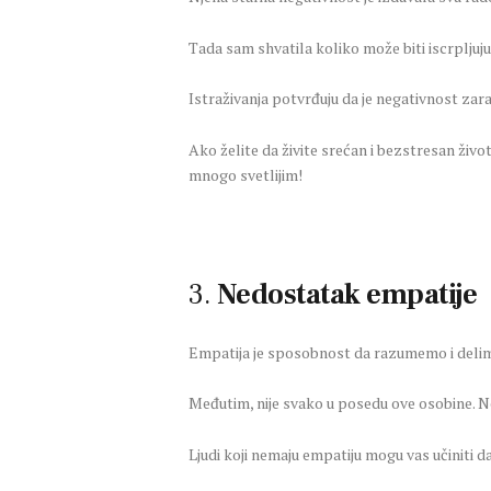
Tada sam shvatila koliko može biti iscrpljuju
Istraživanja potvrđuju da je negativnost zara
Ako želite da živite srećan i bezstresan život, 
mnogo svetlijim!
3.
Nedostatak empatije
Empatija je sposobnost da razumemo i delimo 
Međutim, nije svako u posedu ove osobine. Nek
Ljudi koji nemaju empatiju mogu vas učiniti 