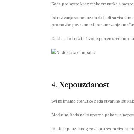
Kada prolazite kroz teške trenutke, umesto d
Istraživanja su pokazala da ljudi sa visokim 
promoviše povezanost, razumevanje i među
Dakle, ako tražite život ispunjen srećom, okr
4.
Nepouzdanost
Svi mi imamo trenutke kada stvari ne idu kak
Međutim, kada neko uporno pokazuje nepouzd
Imati nepouzdanog čoveka u svom životu mož