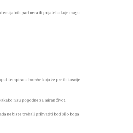
encijalnih partnera ili prijatelja koje mogu
oput tempirane bombe koja će pre ili kasnije
 svakako nisu pogodne za miran život.
da ne biste trebali prihvatiti kod bilo koga