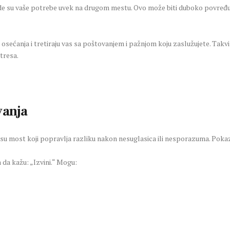
de su vaše potrebe uvek na drugom mestu. Ovo može biti duboko povređuj
a osećanja i tretiraju vas sa poštovanjem i pažnjom koju zaslužujete. Tak
tresa.
vanja
 su most koji popravlja razliku nakon nesuglasica ili nesporazuma. Poka
 da kažu: „Izvini.“ Mogu: