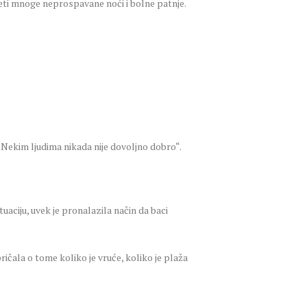
deti mnoge neprospavane noći i bolne patnje.
„Nekim ljudima nikada nije dovoljno dobro“.
aciju, uvek je pronalazila način da baci
čala o tome koliko je vruće, koliko je plaža