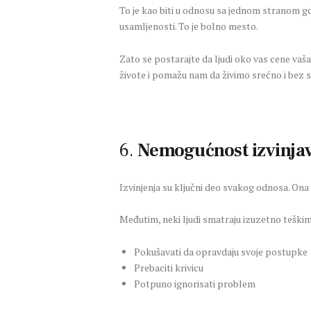
To je kao biti u odnosu sa jednom stranom g
usamljenosti. To je bolno mesto.
Zato se postarajte da ljudi oko vas cene vaš
živote i pomažu nam da živimo srećno i bez s
6.
Nemogućnost izvinja
Izvinjenja su ključni deo svakog odnosa. Ona
Međutim, neki ljudi smatraju izuzetno teškim
Pokušavati da opravdaju svoje postupke
Prebaciti krivicu
Potpuno ignorisati problem