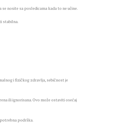
 da se nosite sa posledicama kada to ne učine.
i stabilna.
nog i fizičkog zdravlja, sebičnost je
ena ili ignorisana. Ovo može ostaviti osećaj
e potrebna podrška.