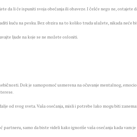
ujete da li će ispuniti svoja obećanja ili obaveze. I češće nego ne, ostajete
iti kuću na pesku. Bez obzira na to koliko truda ulažete, nikada neće bit
avajte ljude na koje se ne možete osloniti.
sebičnosti. Dok je samopomoć usmerena na očuvanje mentalnog, emocional
nterese.
dalje od svog sveta. Vaša osećanja, misli i potrebe lako mogu biti zanemar
oć partneru, samo da biste videli kako ignoriše vaša osećanja kada vam j