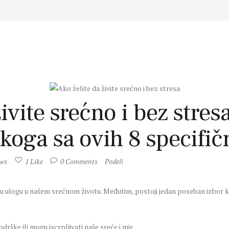
živite srećno i bez stres
ekoga sa ovih 8 specifi
ews
1
Like
0
Comments
Podeli
ju ulogu u našem srećnom životu. Međutim, postoji jedan poseban izbor k
drške ili mogu iscrpljivati naše sreće i mir.