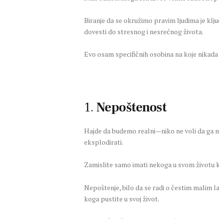
Biranje da se okružimo pravim ljudima je klju
dovesti do stresnog i nesrećnog života.
Evo osam specifičnih osobina na koje nikada n
1.
Nepoštenost
Hajde da budemo realni—niko ne voli da ga ne
eksplodirati.
Zamislite samo imati nekoga u svom životu ko
Nepoštenje, bilo da se radi o čestim malim la
koga pustite u svoj život.