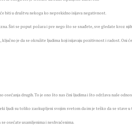
će biti u društvu nekoga ko neprekidno isijava negativnost.
zna. Širi se poput požara i pre nego što se snađete, sve gledate kroz nji
ključno je da se okružite ljudima koji isijavaju pozitivnost i radost. Oni će v
osećanja drugih. To je ono što nas čini ljudima i što održava naše odno
i ljudi su toliko zaokupljeni svojim svetom da im je teško da se stave u 
da se osećate usamljenima i neshvaćenima.