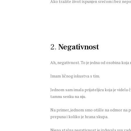
Ako tražite život ispunjen srećom i bez nepo
2.
Negativnost
Ah, negativnost. To je jedna od osobina koj
Imam ličnog iskustva s tim.
Jednom sam imala prijateljicu koja je videla 
tamnu senku na nju.
Na primer, jednom smo otišle na odmor na pl
prepuna i koliko je hrana skupa.
Njena stalna negativnost je izduvala svu rad