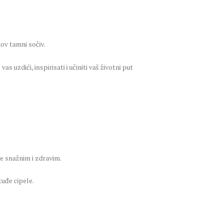
hov tamni sočiv.
as uzdići, inspirisati i učiniti vaš životni put
se snažnim i zdravim.
tuđe cipele.