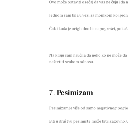
Ovo može ostaviti osećaj da vas ne čuju i da n
Jednom sam bila u vezi sa momkom koji jedno
Čak i kada je očigledno bio u pogrešci, pokuša
Na kraju sam naučila da neko ko ne može da 
naštetiti svakom odnosu.
7.
Pesimizam
Pesimizam je više od samo negativnog pogleda 
Biti u društvu pesimiste može biti izazovno. O