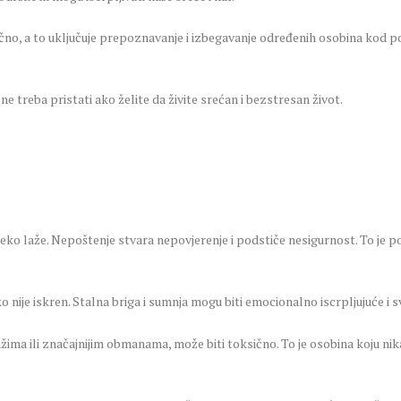
čno, a to uključuje prepoznavanje i izbegavanje određenih osobina kod pot
e treba pristati ako želite da živite srećan i bezstresan život.
ko laže. Nepoštenje stvara nepovjerenje i podstiče nesigurnost. To je p
 nije iskren. Stalna briga i sumnja mogu biti emocionalno iscrpljujuće i
žima ili značajnijim obmanama, može biti toksično. To je osobina koju nika