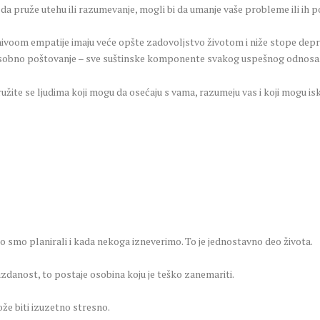
a pruže utehu ili razumevanje, mogli bi da umanje vaše probleme ili ih p
nivoom empatije imaju veće opšte zadovoljstvo životom i niže stope depres
sobno poštovanje – sve suštinske komponente svakog uspešnog odnosa
užite se ljudima koji mogu da osećaju s vama, razumeju vas i koji mogu isk
o smo planirali i kada nekoga izneverimo. To je jednostavno deo života.
anost, to postaje osobina koju je teško zanemariti.
e biti izuzetno stresno.