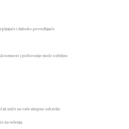
scrpljujuće i duboko povređujuće.
a skromnost i poštovanje može ozbiljno
 čak utiče na vaše ukupno zdravlje.
to na rešenja.