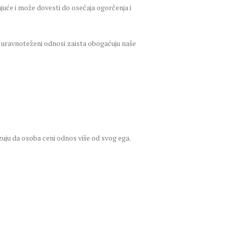
uće i može dovesti do osećaja ogorčenja i
vi uravnoteženi odnosi zaista obogaćuju naše
zuju da osoba ceni odnos više od svog ega.