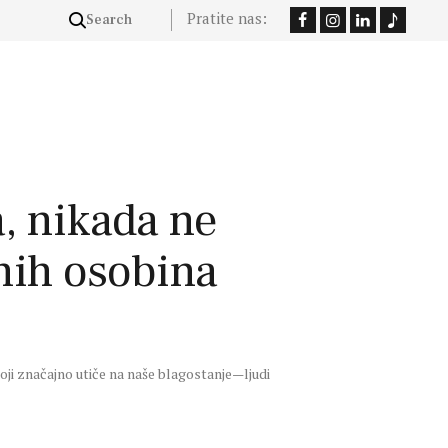
Pratite nas:
a, nikada ne
čnih osobina
oji značajno utiče na naše blagostanje—ljudi