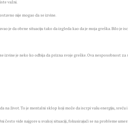
iste važni.
stavno nije mogao da se izvine.
vao je da obrne situaciju tako da izgleda kao da je moja greška. Bilo je i
se izvine je neko ko odbija da prizna svoje greške. Ova nesposobnost z
na život. To je mentalni sklop koji može da iscrpi vašu energiju, sreću i
ni često vide najgore u svakoj situaciji, fokusirajući se na probleme umes