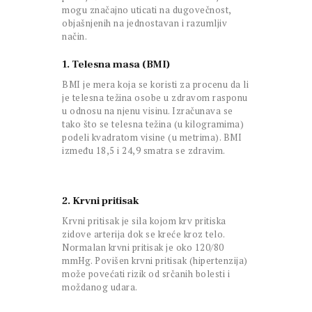
mogu značajno uticati na dugovečnost,
objašnjenih na jednostavan i razumljiv
način.
1. Telesna masa (BMI)
BMI je mera koja se koristi za procenu da li
je telesna težina osobe u zdravom rasponu
u odnosu na njenu visinu. Izračunava se
tako što se telesna težina (u kilogramima)
podeli kvadratom visine (u metrima). BMI
između 18,5 i 24,9 smatra se zdravim.
2. Krvni pritisak
Krvni pritisak je sila kojom krv pritiska
zidove arterija dok se kreće kroz telo.
Normalan krvni pritisak je oko 120/80
mmHg. Povišen krvni pritisak (hipertenzija)
može povećati rizik od srčanih bolesti i
moždanog udara.