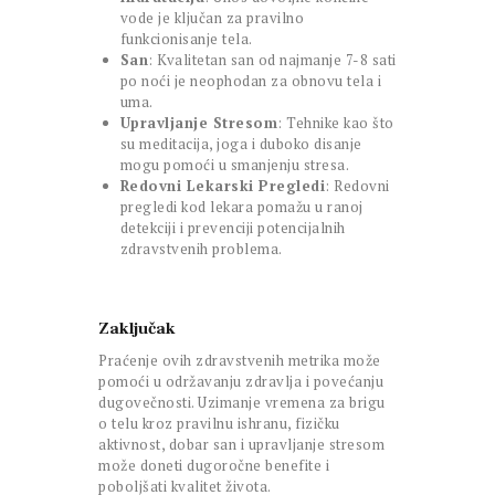
vode je ključan za pravilno
funkcionisanje tela.
San
: Kvalitetan san od najmanje 7-8 sati
po noći je neophodan za obnovu tela i
uma.
Upravljanje Stresom
: Tehnike kao što
su meditacija, joga i duboko disanje
mogu pomoći u smanjenju stresa.
Redovni Lekarski Pregledi
: Redovni
pregledi kod lekara pomažu u ranoj
detekciji i prevenciji potencijalnih
zdravstvenih problema.
Zaključak
Praćenje ovih zdravstvenih metrika može
pomoći u održavanju zdravlja i povećanju
dugovečnosti. Uzimanje vremena za brigu
o telu kroz pravilnu ishranu, fizičku
aktivnost, dobar san i upravljanje stresom
može doneti dugoročne benefite i
poboljšati kvalitet života.