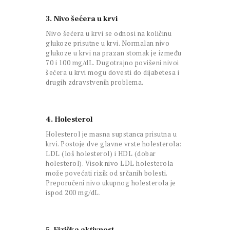
3. Nivo šećera u krvi
Nivo šećera u krvi se odnosi na količinu
glukoze prisutne u krvi. Normalan nivo
glukoze u krvi na prazan stomak je između
70 i 100 mg/dL. Dugotrajno povišeni nivoi
šećera u krvi mogu dovesti do dijabetesa i
drugih zdravstvenih problema.
4. Holesterol
Holesterol je masna supstanca prisutna u
krvi. Postoje dve glavne vrste holesterola:
LDL (loš holesterol) i HDL (dobar
holesterol). Visok nivo LDL holesterola
može povećati rizik od srčanih bolesti.
Preporučeni nivo ukupnog holesterola je
ispod 200 mg/dL.
5. Fizička aktivnost