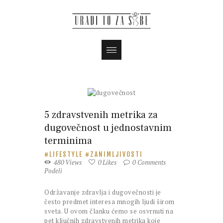
Magazin
5 zdravstvenih metrika za
dugovečnost u jednostavnim
terminima
LIFESTYLE
ZANIMLJIVOSTI
480
Views
0
Likes
0
Comments
Podeli
Održavanje zdravlja i dugovečnosti je
često predmet interesa mnogih ljudi širom
sveta. U ovom članku ćemo se osvrnuti na
pet ključnih zdravstvenih metrika koje