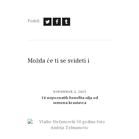
Podeli:
Možda će ti se svideti i
NOVEMBAR 2, 2023
14 nepoznatih benefita ulja od
semena krastavca