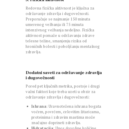
Redovna fizička aktivnost je ključna za
održavanje zdravlja i dugovečnosti.
Preporučuje se najmanje 150 minuta
umerenog vežbanja ili 75 minuta
intenzivnog vežbanja nedeljno. Fizička
aktivnost pomaže u održavanju zdrave
telesne težine, smanjenju rizika od
hroničnih bolesti i poboljšanju mentalnog
zdravlja.
Dodatni saveti za održavanje zdravlja
i dugovečnosti
Pored pet ključnih metrika, postoje i drugi
važni faktori koje treba uzeti u obzir za
održavanje zdravlja i dugovečnosti:
Ishrana
: Uravnotežena ishrana bogata
voćem, povrćem, celovitim žitaricama,
proteinima i zdravim mastima može
značajno doprineti zdravlju.
Hidratacija
: Unos dovoljne količine