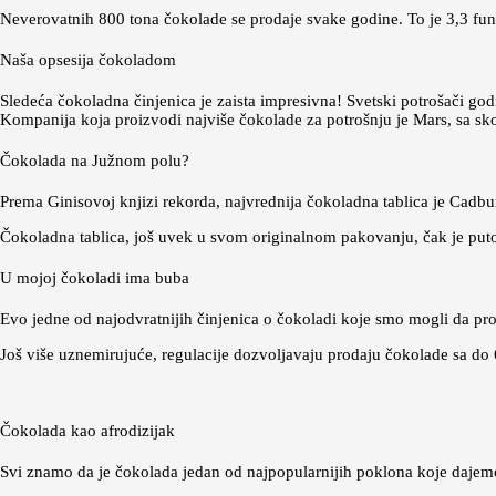
Neverovatnih 800 tona čokolade se prodaje svake godine. To je 3,3 funt
Naša opsesija čokoladom
Sledeća čokoladna činjenica je zaista impresivna! Svetski potrošači god
Kompanija koja proizvodi najviše čokolade za potrošnju je Mars, sa sko
Čokolada na Južnom polu?
Prema Ginisovoj knjizi rekorda, najvrednija čokoladna tablica je Cadbu
Čokoladna tablica, još uvek u svom originalnom pakovanju, čak je put
U mojoj čokoladi ima buba
Evo jedne od najodvratnijih činjenica o čokoladi koje smo mogli da pr
Još više uznemirujuće, regulacije dozvoljavaju prodaju čokolade sa do 6
Čokolada kao afrodizijak
Svi znamo da je čokolada jedan od najpopularnijih poklona koje dajemo 