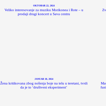
OKTOBAR 22, 2024
Veliko interesovanje za muziku Morikonea i Rote – u
Zv
prodaji drugi koncert u Sava centru
JANUAR 18, 2024
Žena kritikovana zbog nošenja boje na telu u teretani, tvrdi
Mas
da je to ‘društveni eksperiment’
fun