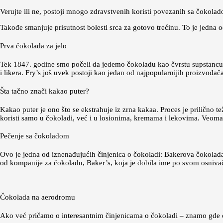
Verujte ili ne, postoji mnogo zdravstvenih koristi povezanih sa čokolado
Takođe smanjuje prisutnost bolesti srca za gotovo trećinu. To je jedna
Prva čokolada za jelo
Tek 1847. godine smo počeli da jedemo čokoladu kao čvrstu supstancu.
i likera. Fry’s još uvek postoji kao jedan od najpopularnijih proizvođač
Šta tačno znači kakao puter?
Kakao puter je ono što se ekstrahuje iz zrna kakaa. Proces je prilično 
koristi samo u čokoladi, već i u losionima, kremama i lekovima. Veoma
Pečenje sa čokoladom
Ovo je jedna od iznenađujućih činjenica o čokoladi: Bakerova čokolada 
od kompanije za čokoladu, Baker’s, koja je dobila ime po svom osniva
Čokolada na aerodromu
Ako već pričamo o interesantnim činjenicama o čokoladi – znamo gde ć