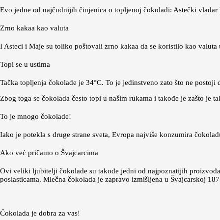
Evo jedne od najčudnijih činjenica o topljenoj čokoladi: Astečki vlada
Zrno kakaa kao valuta
I Asteci i Maje su toliko poštovali zrno kakaa da se koristilo kao valuta
Topi se u ustima
Tačka topljenja čokolade je 34°C. To je jedinstveno zato što ne postoji 
Zbog toga se čokolada često topi u našim rukama i takođe je zašto je ta
To je mnogo čokolade!
Iako je potekla s druge strane sveta, Evropa najviše konzumira čokoladu
Ako već pričamo o Švajcarcima
Ovi veliki ljubitelji čokolade su takođe jedni od najpoznatijih proiz
poslasticama. Mlečna čokolada je zapravo izmišljena u Švajcarskoj 1
Čokolada je dobra za vas!