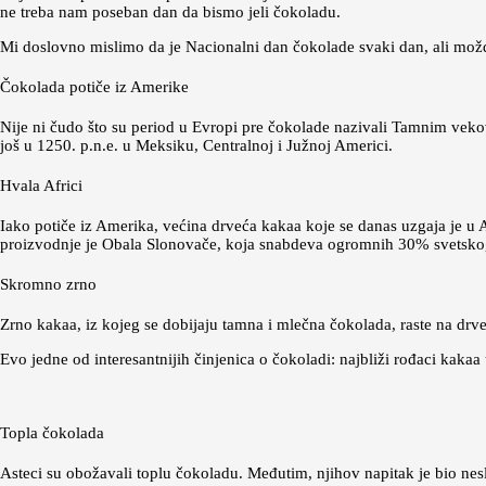
ne treba nam poseban dan da bismo jeli čokoladu.
Mi doslovno mislimo da je Nacionalni dan čokolade svaki dan, ali možda
Čokolada potiče iz Amerike
Nije ni čudo što su period u Evropi pre čokolade nazivali Tamnim vekov
još u 1250. p.n.e. u Meksiku, Centralnoj i Južnoj Americi.
Hvala Africi
Iako potiče iz Amerika, većina drveća kakaa koje se danas uzgaja je 
proizvodnje je Obala Slonovače, koja snabdeva ogromnih 30% svetsko
Skromno zrno
Zrno kakaa, iz kojeg se dobijaju tamna i mlečna čokolada, raste na dr
Evo jedne od interesantnijih činjenica o čokoladi: najbliži rođaci kaka
Topla čokolada
Asteci su obožavali toplu čokoladu. Međutim, njihov napitak je bio nesl