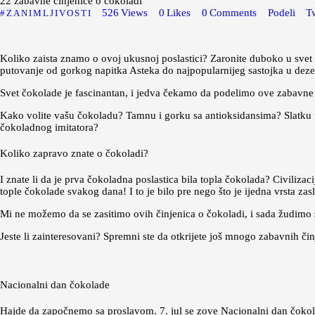
22 zabavne činjenice o čokoladi
526
Views
0
Likes
0
Comments
Podeli
Tw
ZANIMLJIVOSTI
Koliko zaista znamo o ovoj ukusnoj poslastici? Zaronite duboko u svet 
putovanje od gorkog napitka Asteka do najpopularnijeg sastojka u deze
Svet čokolade je fascinantan, i jedva čekamo da podelimo ove zabavne 
Kako volite vašu čokoladu? Tamnu i gorku sa antioksidansima? Slatku i kr
čokoladnog imitatora?
Koliko zapravo znate o čokoladi?
I znate li da je prva čokoladna poslastica bila topla čokolada? Civilizaci
tople čokolade svakog dana! I to je bilo pre nego što je ijedna vrsta za
Mi ne možemo da se zasitimo ovih činjenica o čokoladi, i sada žudimo
Jeste li zainteresovani? Spremni ste da otkrijete još mnogo zabavnih 
Nacionalni dan čokolade
Hajde da započnemo sa proslavom. 7. jul se zove Nacionalni dan čokola