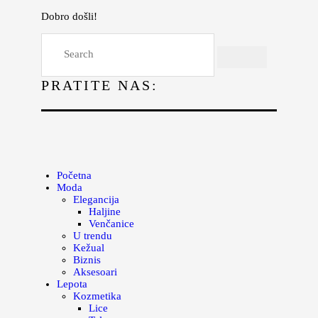
Dobro došli!
Početna
Moda
PRATITE NAS:
Lepota
Mama i deca
Lifestyle
Zdravlje
Početna
Moda
Kuhinja
Elegancija
Haljine
Magazin
Venčanice
U trendu
Kežual
Biznis
Aksesoari
Lepota
Kozmetika
Lice