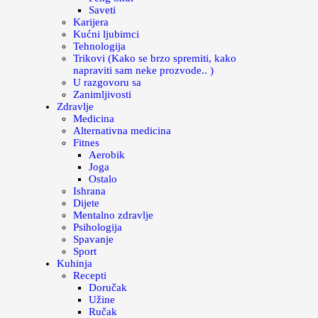
Saveti
Karijera
Kućni ljubimci
Tehnologija
Trikovi (Kako se brzo spremiti, kako
napraviti sam neke prozvode.. )
U razgovoru sa
Zanimljivosti
Zdravlje
Medicina
Alternativna medicina
Fitnes
Aerobik
Joga
Ostalo
Ishrana
Dijete
Mentalno zdravlje
Psihologija
Spavanje
Sport
Kuhinja
Recepti
Doručak
Užine
Ručak