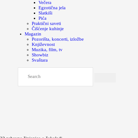
Večera
Egzotična jela
Slatkiši
Pića
Praktični saveti
Čišćenje kuhinje
Magazin
Pozorišta, koncerti, izložbe
Književnost
Muzika, film, tv
Showbiz
Svaštara