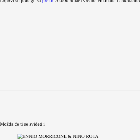
Lopovi su pobegli sa
preko
70.000 dolara vredne čokolade i čokoladnog
Možda će ti se svideti i