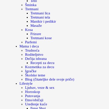
Telo
Šminka
Tretmani
Tretmani lica
Tretmani tela
Manikir i pedikir
Masaže
Kosa
Frizure
Tretmani kose
Parfemi
Mama i deca
Trudnoća
Roditeljstvo
Dečija ishrana
Recepti za decu
Kozmetika za decu
Igračke
Školske teme
Blog (čitateljke dele svoje priče)
Lifestyle
Ljubav, veze & sex
Horoskop
Putovanja
Etno/običaji
Uređenje kuće
Feng Shui