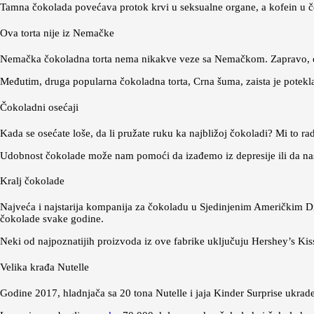
Tamna čokolada povećava protok krvi u seksualne organe, a kofein u č
Ova torta nije iz Nemačke
Nemačka čokoladna torta nema nikakve veze sa Nemačkom. Zapravo, o
Međutim, druga popularna čokoladna torta, Crna šuma, zaista je potekl
Čokoladni osećaji
Kada se osećate loše, da li pružate ruku ka najbližoj čokoladi? Mi to r
Udobnost čokolade može nam pomoći da izađemo iz depresije ili da nas
Kralj čokolade
Najveća i najstarija kompanija za čokoladu u Sjedinjenim Američkim D
čokolade svake godine.
Neki od najpoznatijih proizvoda iz ove fabrike uključuju Hershey’s Ki
Velika krađa Nutelle
Godine 2017, hladnjača sa 20 tona Nutelle i jaja Kinder Surprise ukra