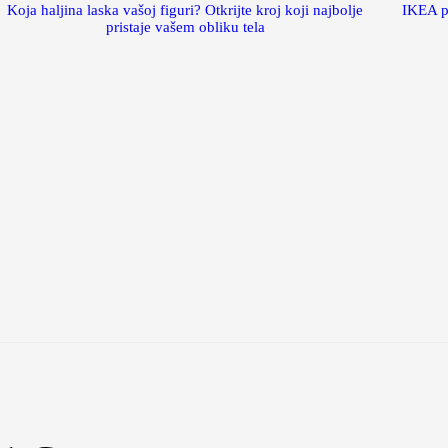
Koja haljina laska vašoj figuri? Otkrijte kroj koji najbolje
IKEA p
pristaje vašem obliku tela