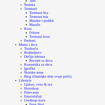
Telo
Šminka
Tretmani
Tretmani lica
Tretmani tela
Manikir i pedikir
Masaže
Kosa
Frizure
Tretmani kose
Parfemi
Mama i deca
Trudnoća
Roditeljstvo
Dečija ishrana
Recepti za decu
Kozmetika za decu
Igračke
Školske teme
Blog (čitateljke dele svoje priče)
Lifestyle
Ljubav, veze & sex
Horoskop
Putovanja
Etno/običaji
Uređenje kuće
Feng Shui