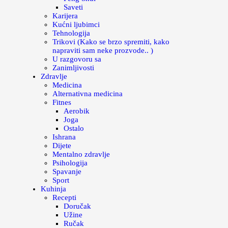
Saveti
Karijera
Kućni ljubimci
Tehnologija
Trikovi (Kako se brzo spremiti, kako
napraviti sam neke prozvode.. )
U razgovoru sa
Zanimljivosti
Zdravlje
Medicina
Alternativna medicina
Fitnes
Aerobik
Joga
Ostalo
Ishrana
Dijete
Mentalno zdravlje
Psihologija
Spavanje
Sport
Kuhinja
Recepti
Doručak
Užine
Ručak