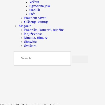
Večera
Egzotična jela
Slatkiši
Pića
Praktični saveti
Čišćenje kuhinje
Magazin
Pozorišta, koncerti, izložbe
Književnost
Muzika, film, tv
Showbiz
Svaštara