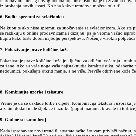
Isprobavanje nečeg novog nikada nije loše. Bilo da je to živahna nova nij
iz probanja novih stvari. Ko zna kakve trendove možete otkriti!
6. Budite spremni za svlačionicu
Ne kupujte ako niste spremni za suočavanje sa svlačionicom. Ako ste prev
se razlikuju u online prodavnicama i dizajnu, pa je veoma važno isproba
kupiti kako biste dobili najbolju perspektivu. Nošenje visokih potpetic
7. Pokazivanje prave količine kože
Pokazivanje prave količine kože je ključno za odličnu večernju kombinac
za žene. Ako su vaše noge vaša najistaknutija karakteristika, odaberite
nedoumici, pokušajte otkriti manje, a ne više. Previše otkrivene kože č
8. Kombinujte uzorke i teksture
Vreme je da se usklade torbe i cipele. Kombinacija tekstura i uzoraka j
a zatim dodati male šljokice i uzorke (poput marame, kravate ili torbice
9. Godine su samo broj
Kada isprobavate novi trend ili stvarate nešto što vam privlači pažnju, 