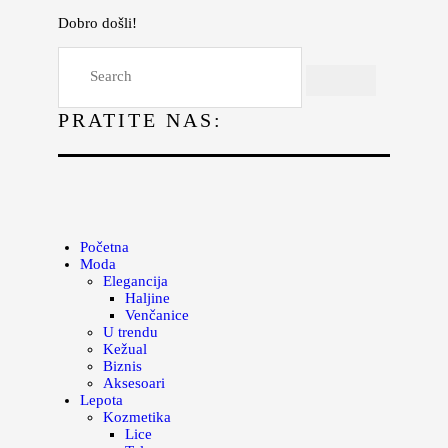
Dobro došli!
Početna
Moda
PRATITE NAS:
Lepota
Mama i deca
Lifestyle
Zdravlje
Početna
Moda
Kuhinja
Elegancija
Haljine
Magazin
Venčanice
U trendu
Kežual
Biznis
Aksesoari
Lepota
Kozmetika
Lice