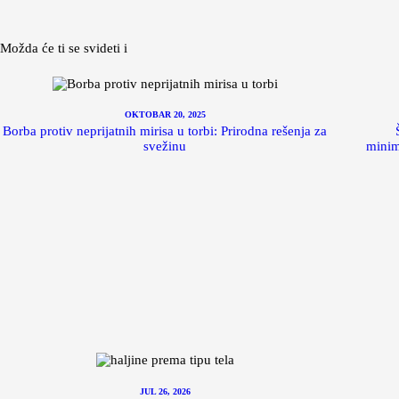
Možda će ti se svideti i
OKTOBAR 20, 2025
Borba protiv neprijatnih mirisa u torbi: Prirodna rešenja za
svežinu
minima
JUL 26, 2026