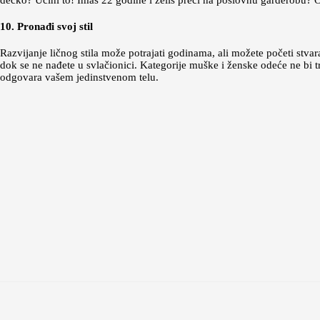
dečko? Učini to! Imaš 22 godine i želiš preći na poslovnu garderobu? O
10. Pronađi svoj stil
Razvijanje ličnog stila može potrajati godinama, ali možete početi stvar
dok se ne nađete u svlačionici. Kategorije muške i ženske odeće ne bi t
odgovara vašem jedinstvenom telu.