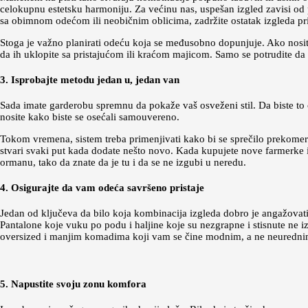
celokupnu estetsku harmoniju. Za većinu nas, uspešan izgled zavisi od
sa obimnom odećom ili neobičnim oblicima, zadržite ostatak izgleda pri
Stoga je važno planirati odeću koja se međusobno dopunjuje. Ako nosite
da ih uklopite sa pristajućom ili kraćom majicom. Samo se potrudite da
3. Isprobajte metodu jedan u, jedan van
Sada imate garderobu spremnu da pokaže vaš osveženi stil. Da biste to o
nosite kako biste se osećali samouvereno.
Tokom vremena, sistem treba primenjivati kako bi se sprečilo prekomern
stvari svaki put kada dodate nešto novo. Kada kupujete nove farmerke i
ormanu, tako da znate da je tu i da se ne izgubi u neredu.
4. Osigurajte da vam odeća savršeno pristaje
Jedan od ključeva da bilo koja kombinacija izgleda dobro je angažovat
Pantalone koje vuku po podu i haljine koje su nezgrapne i stisnute ne 
oversized i manjim komadima koji vam se čine modnim, a ne neuredni
5. Napustite svoju zonu komfora