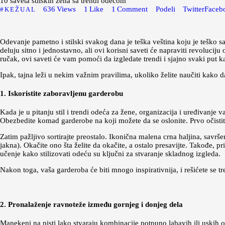
10 saveta stilskih žena sa trendi odećom
636
Views
1
Like
1
Comment
Podeli
Twitter
Faceb
KEŽUAL
Odevanje pametno i stilski svakog dana je teška veština koju je teško s
deluju sitno i jednostavno, ali ovi korisni saveti će napraviti revolucij
ručak, ovi saveti će vam pomoći da izgledate trendi i sjajno svaki put k
Ipak, tajna leži u nekim važnim pravilima, ukoliko želite naučiti kako 
1. Iskoristite zaboravljenu garderobu
Kada je u pitanju stil i trendi odeća za žene, organizacija i uređivanj
Obezbedite komad garderobe na koji možete da se oslonite. Prvo očistite 
Zatim pažljivo sortirajte preostalo. Ikonična malena crna haljina, savrš
jakna). Okačite ono šta želite da okačite, a ostalo presavijte. Takođe,
učenje kako stilizovati odeću su ključni za stvaranje skladnog izgleda.
Nakon toga, vaša garderoba će biti mnogo inspirativnija, i rešićete se 
2. Pronalaženje ravnoteže između gornjeg i donjeg dela
Manekeni na pisti lako stvaraju kombinacije potpuno labavih ili uskih o