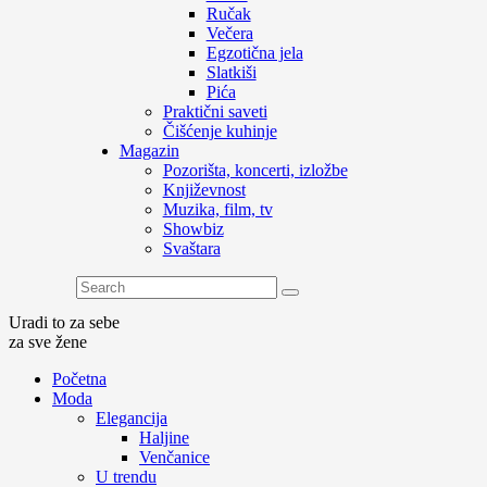
Ručak
Večera
Egzotična jela
Slatkiši
Pića
Praktični saveti
Čišćenje kuhinje
Magazin
Pozorišta, koncerti, izložbe
Književnost
Muzika, film, tv
Showbiz
Svaštara
Uradi to za sebe
za sve žene
Početna
Moda
Elegancija
Haljine
Venčanice
U trendu