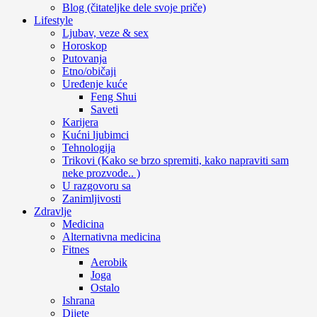
Blog (čitateljke dele svoje priče)
Lifestyle
Ljubav, veze & sex
Horoskop
Putovanja
Etno/običaji
Uređenje kuće
Feng Shui
Saveti
Karijera
Kućni ljubimci
Tehnologija
Trikovi (Kako se brzo spremiti, kako napraviti sam
neke prozvode.. )
U razgovoru sa
Zanimljivosti
Zdravlje
Medicina
Alternativna medicina
Fitnes
Aerobik
Joga
Ostalo
Ishrana
Dijete