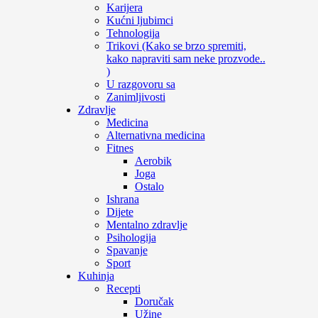
Karijera
Kućni ljubimci
Tehnologija
Trikovi (Kako se brzo spremiti,
kako napraviti sam neke prozvode..
)
U razgovoru sa
Zanimljivosti
Zdravlje
Medicina
Alternativna medicina
Fitnes
Aerobik
Joga
Ostalo
Ishrana
Dijete
Mentalno zdravlje
Psihologija
Spavanje
Sport
Kuhinja
Recepti
Doručak
Užine