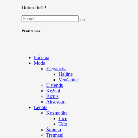
Dobro došli!
Pratite nas:
Početna
Moda
Elegancija
Haljine
Venčanice
U trendu
Kežual
Biznis
Aksesoari
Lepota
Kozmetika
Lice
Telo
Šminka
Tretmani