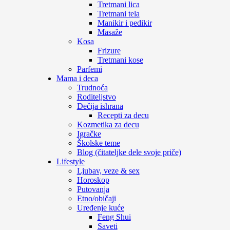
Tretmani lica
Tretmani tela
Manikir i pedikir
Masaže
Kosa
Frizure
Tretmani kose
Parfemi
Mama i deca
Trudnoća
Roditeljstvo
Dečija ishrana
Recepti za decu
Kozmetika za decu
Igračke
Školske teme
Blog (čitateljke dele svoje priče)
Lifestyle
Ljubav, veze & sex
Horoskop
Putovanja
Etno/običaji
Uređenje kuće
Feng Shui
Saveti