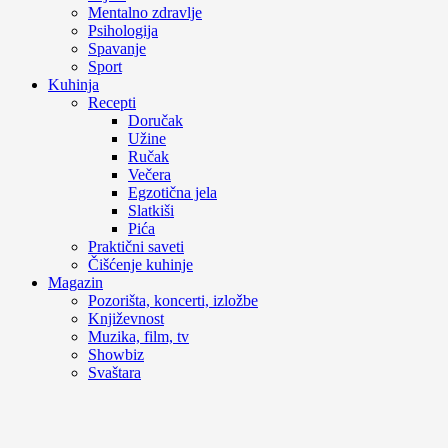
Mentalno zdravlje
Psihologija
Spavanje
Sport
Kuhinja
Recepti
Doručak
Užine
Ručak
Večera
Egzotična jela
Slatkiši
Pića
Praktični saveti
Čišćenje kuhinje
Magazin
Pozorišta, koncerti, izložbe
Književnost
Muzika, film, tv
Showbiz
Svaštara