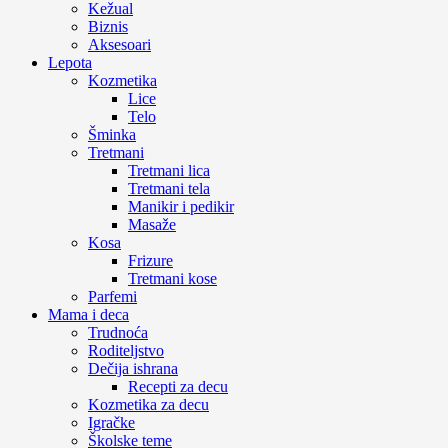
Kežual
Biznis
Aksesoari
Lepota
Kozmetika
Lice
Telo
Šminka
Tretmani
Tretmani lica
Tretmani tela
Manikir i pedikir
Masaže
Kosa
Frizure
Tretmani kose
Parfemi
Mama i deca
Trudnoća
Roditeljstvo
Dečija ishrana
Recepti za decu
Kozmetika za decu
Igračke
Školske teme