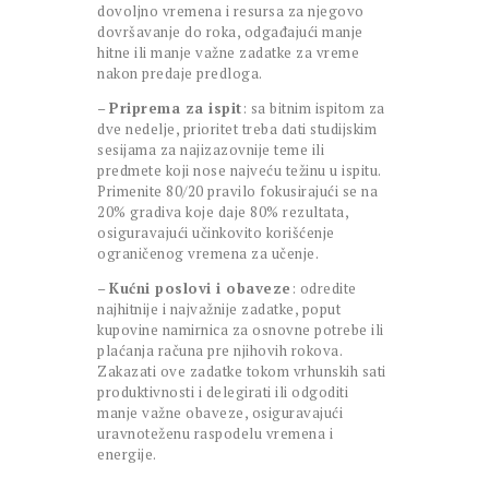
dovoljno vremena i resursa za njegovo
dovršavanje do roka, odgađajući manje
hitne ili manje važne zadatke za vreme
nakon predaje predloga.
–
Priprema za ispit
: sa bitnim ispitom za
dve nedelje, prioritet treba dati studijskim
sesijama za najizazovnije teme ili
predmete koji nose najveću težinu u ispitu.
Primenite 80/20 pravilo fokusirajući se na
20% gradiva koje daje 80% rezultata,
osiguravajući učinkovito korišćenje
ograničenog vremena za učenje.
–
Kućni poslovi i obaveze
: odredite
najhitnije i najvažnije zadatke, poput
kupovine namirnica za osnovne potrebe ili
plaćanja računa pre njihovih rokova.
Zakazati ove zadatke tokom vrhunskih sati
produktivnosti i delegirati ili odgoditi
manje važne obaveze, osiguravajući
uravnoteženu raspodelu vremena i
energije.