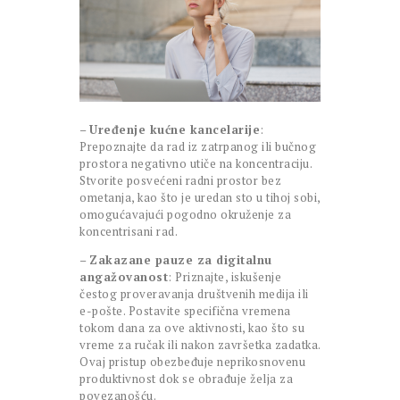
–
Uređenje kućne kancelarije
:
Prepoznajte da rad iz zatrpanog ili bučnog
prostora negativno utiče na koncentraciju.
Stvorite posvećeni radni prostor bez
ometanja, kao što je uredan sto u tihoj sobi,
omogućavajući pogodno okruženje za
koncentrisani rad.
–
Zakazane pauze za digitalnu
angažovanost
: Priznajte, iskušenje
čestog proveravanja društvenih medija ili
e-pošte. Postavite specifična vremena
tokom dana za ove aktivnosti, kao što su
vreme za ručak ili nakon završetka zadatka.
Ovaj pristup obezbeđuje neprikosnovenu
produktivnost dok se obrađuje želja za
povezanošću.