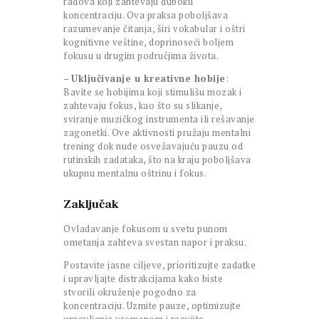
radova koji zahtevaju duboku
koncentraciju. Ova praksa poboljšava
razumevanje čitanja, širi vokabular i oštri
kognitivne veštine, doprinoseći boljem
fokusu u drugim područjima života.
–
Uključivanje u kreativne hobije
:
Bavite se hobijima koji stimulišu mozak i
zahtevaju fokus, kao što su slikanje,
sviranje muzičkog instrumenta ili rešavanje
zagonetki. Ove aktivnosti pružaju mentalni
trening dok nude osvežavajuću pauzu od
rutinskih zadataka, što na kraju poboljšava
ukupnu mentalnu oštrinu i fokus.
Zaključak
Ovladavanje fokusom u svetu punom
ometanja zahteva svestan napor i praksu.
Postavite jasne ciljeve, prioritizujte zadatke
i upravljajte distrakcijama kako biste
stvorili okruženje pogodno za
koncentraciju. Uzmite pauze, optimizujte