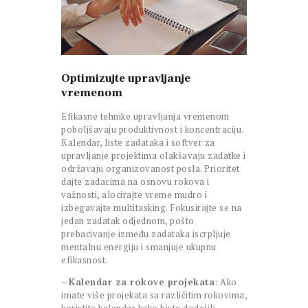
Optimizujte upravljanje
vremenom
Efikasne tehnike upravljanja vremenom
poboljšavaju produktivnost i koncentraciju.
Kalendar, liste zadataka i softver za
upravljanje projektima olakšavaju zadatke i
održavaju organizovanost posla. Prioritet
dajte zadacima na osnovu rokova i
važnosti, alocirajte vreme mudro i
izbegavajte multitasking. Fokusirajte se na
jedan zadatak odjednom, pošto
prebacivanje između zadataka iscrpljuje
mentalnu energiju i smanjuje ukupnu
efikasnost.
–
Kalendar za rokove projekata
: Ako
imate više projekata sa različitim rokovima,