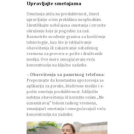
Upravljajte smetnjama
Ometanja utiču na produktivnost, čineći
upravljanje ovim prekidima neophodnim.
Identifikujte uobičajena ometanja i stvorite
okruženje koje je pogodno za rad.
Razmotrite uvođenje granica za korišćenje
tehnologije, kao što je isključivanje
obaveštenja ili zakazivanje određenog
vremena za proveru e-pošte i društvenih
medija. Ove mere omogućavaju veću
koncentraciju na ključne zadatke.
–
Obaveštenja sa pametnog telefona
:
Prepoznajte da konstantna upozorenja sa
aplikacija za poruke, društvene medije i e-
poštu ometaju produktivnost. Isključite
nebitna obaveštenja ili koristite režim „Ne
uznemiravaj“ tokom radnog vremena,
smanjujući ometanja i omogućavajući veću
koncentraciju na zadatke.