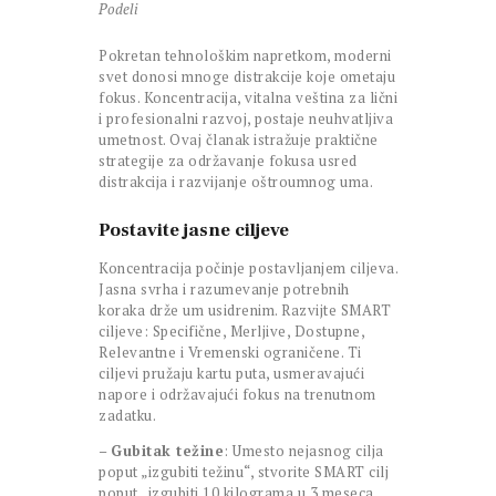
Podeli
Pokretan tehnološkim napretkom, moderni
svet donosi mnoge distrakcije koje ometaju
fokus. Koncentracija, vitalna veština za lični
i profesionalni razvoj, postaje neuhvatljiva
umetnost. Ovaj članak istražuje praktične
strategije za održavanje fokusa usred
distrakcija i razvijanje oštroumnog uma.
Postavite jasne ciljeve
Koncentracija počinje postavljanjem ciljeva.
Jasna svrha i razumevanje potrebnih
koraka drže um usidrenim. Razvijte SMART
ciljeve: Specifične, Merljive, Dostupne,
Relevantne i Vremenski ograničene. Ti
ciljevi pružaju kartu puta, usmeravajući
napore i održavajući fokus na trenutnom
zadatku.
–
Gubitak težine
: Umesto nejasnog cilja
poput „izgubiti težinu“, stvorite SMART cilj
poput „izgubiti 10 kilograma u 3 meseca