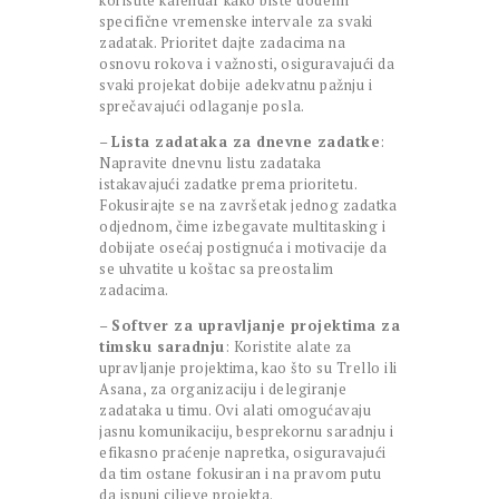
koristite kalendar kako biste dodelili
specifične vremenske intervale za svaki
zadatak. Prioritet dajte zadacima na
osnovu rokova i važnosti, osiguravajući da
svaki projekat dobije adekvatnu pažnju i
sprečavajući odlaganje posla.
–
Lista zadataka za dnevne zadatke
:
Napravite dnevnu listu zadataka
istakavajući zadatke prema prioritetu.
Fokusirajte se na završetak jednog zadatka
odjednom, čime izbegavate multitasking i
dobijate osećaj postignuća i motivacije da
se uhvatite u koštac sa preostalim
zadacima.
–
Softver za upravljanje projektima za
timsku saradnju
: Koristite alate za
upravljanje projektima, kao što su Trello ili
Asana, za organizaciju i delegiranje
zadataka u timu. Ovi alati omogućavaju
jasnu komunikaciju, besprekornu saradnju i
efikasno praćenje napretka, osiguravajući
da tim ostane fokusiran i na pravom putu
da ispuni ciljeve projekta.