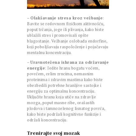
–
Olakšavanje stresa kroz vežbanje
:
Bavite se redovnom fizičkom aktivnošću,
poput trčanja, joge ili plivanja, kako biste
ublažili stres i promovisali opšte
blagostanje. Vežbanje oslobađa endorfine,
koji poboljšavaju raspoloženje i pojačavaju
mentalnu koncentraciju.
–
Uravnotežena ishrana za održavanje
energije
: Jedite hranu bogatu voćem,
povrćem, celim zrncima, nemasnim
proteinima i zdravim mastima kako biste
obezbedili potrebne hranljive sastojke i
energiju za optimalnu koncentraciju.
Uključite hranu koja utiče na zdravlje
mozga, poput masne ribe, orašastih
plodova i tamnozelenog lisnatog povrća,
kako biste podržali kognitivne funkcije i
održali koncentraciju.
Trenirajte svoj mozak