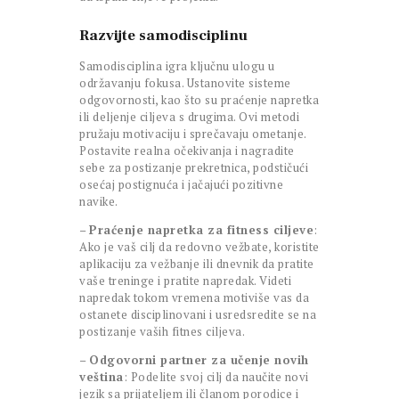
Razvijte samodisciplinu
Samodisciplina igra ključnu ulogu u
održavanju fokusa. Ustanovite sisteme
odgovornosti, kao što su praćenje napretka
ili deljenje ciljeva s drugima. Ovi metodi
pružaju motivaciju i sprečavaju ometanje.
Postavite realna očekivanja i nagradite
sebe za postizanje prekretnica, podstičući
osećaj postignuća i jačajući pozitivne
navike.
–
Praćenje napretka za fitness ciljeve
:
Ako je vaš cilj da redovno vežbate, koristite
aplikaciju za vežbanje ili dnevnik da pratite
vaše treninge i pratite napredak. Videti
napredak tokom vremena motiviše vas da
ostanete disciplinovani i usredsredite se na
postizanje vaših fitnes ciljeva.
–
Odgovorni partner za učenje novih
veština
: Podelite svoj cilj da naučite novi
jezik sa prijateljem ili članom porodice i