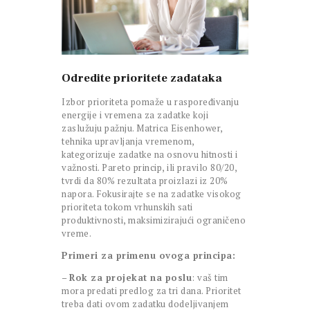
Odredite prioritete zadataka
Izbor prioriteta pomaže u raspoređivanju
energije i vremena za zadatke koji
zaslužuju pažnju. Matrica Eisenhower,
tehnika upravljanja vremenom,
kategorizuje zadatke na osnovu hitnosti i
važnosti. Pareto princip, ili pravilo 80/20,
tvrdi da 80% rezultata proizlazi iz 20%
napora. Fokusirajte se na zadatke visokog
prioriteta tokom vrhunskih sati
produktivnosti, maksimizirajući ograničeno
vreme.
Primeri za primenu ovoga principa:
–
Rok za projekat na poslu
: vaš tim
mora predati predlog za tri dana. Prioritet
treba dati ovom zadatku dodeljivanjem