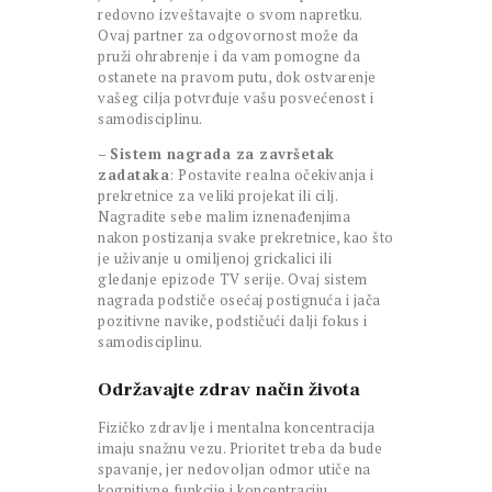
redovno izveštavajte o svom napretku.
Ovaj partner za odgovornost može da
pruži ohrabrenje i da vam pomogne da
ostanete na pravom putu, dok ostvarenje
vašeg cilja potvrđuje vašu posvećenost i
samodisciplinu.
–
Sistem nagrada za završetak
zadataka
: Postavite realna očekivanja i
prekretnice za veliki projekat ili cilj.
Nagradite sebe malim iznenađenjima
nakon postizanja svake prekretnice, kao što
je uživanje u omiljenoj grickalici ili
gledanje epizode TV serije. Ovaj sistem
nagrada podstiče osećaj postignuća i jača
pozitivne navike, podstičući dalji fokus i
samodisciplinu.
Održavajte zdrav način života
Fizičko zdravlje i mentalna koncentracija
imaju snažnu vezu. Prioritet treba da bude
spavanje, jer nedovoljan odmor utiče na
kognitivne funkcije i koncentraciju.