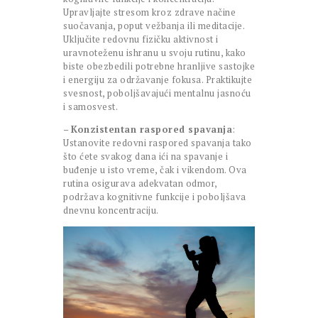
Upravljajte stresom kroz zdrave načine
suočavanja, poput vežbanja ili meditacije.
Uključite redovnu fizičku aktivnost i
uravnoteženu ishranu u svoju rutinu, kako
biste obezbedili potrebne hranljive sastojke
i energiju za održavanje fokusa. Praktikujte
svesnost, poboljšavajući mentalnu jasnoću
i samosvest.
–
Konzistentan raspored spavanja
:
Ustanovite redovni raspored spavanja tako
što ćete svakog dana ići na spavanje i
buđenje u isto vreme, čak i vikendom. Ova
rutina osigurava adekvatan odmor,
podržava kognitivne funkcije i poboljšava
dnevnu koncentraciju.