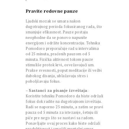
Pravite redovne pauze
Ljudski mozak se umara nakon
dugotrajnog perioda fokusiranog rada, što
smanjuje efikasnost. Pauze postaju
neophodne da se ponovo napunite
energijom i održite koncentraciju. Tehnika
Pomodoro preporučuje rad u intervalima
od 25 minuta, praćenih pauzom od 5
minuta. Fizička aktivnost tokom pauze
stimuliše protok krvi, osvežavajući um.
Prakse svesnosti, poput meditacije ili vežbi
dubokog disanja, ublažavaju stres i
poboljšavaju fokus.
–
Sastanci za pisanje izveštaja
:
Koristite tehniku Pomodoro da biste održali
fokus dok radite na dugotrajnom izveštaju.
Radi se naporno 25 minuta, a zatim se pravi
pauza od 5 minuta za istezanje, šetnju ili
piće pre nego što se nastavi sa radom.
Ponavljajte ovaj proces kako biste održali
produktivnost i sprečili mentalni umor.