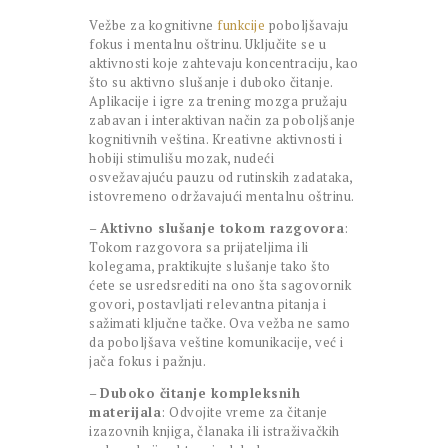
Vežbe za kognitivne
funkcije
poboljšavaju
fokus i mentalnu oštrinu. Uključite se u
aktivnosti koje zahtevaju koncentraciju, kao
što su aktivno slušanje i duboko čitanje.
Aplikacije i igre za trening mozga pružaju
zabavan i interaktivan način za poboljšanje
kognitivnih veština. Kreativne aktivnosti i
hobiji stimulišu mozak, nudeći
osvežavajuću pauzu od rutinskih zadataka,
istovremeno održavajući mentalnu oštrinu.
–
Aktivno slušanje tokom razgovora
:
Tokom razgovora sa prijateljima ili
kolegama, praktikujte slušanje tako što
ćete se usredsrediti na ono šta sagovornik
govori, postavljati relevantna pitanja i
sažimati ključne tačke. Ova vežba ne samo
da poboljšava veštine komunikacije, već i
jača fokus i pažnju.
–
Duboko čitanje kompleksnih
materijala
: Odvojite vreme za čitanje
izazovnih knjiga, članaka ili istraživačkih