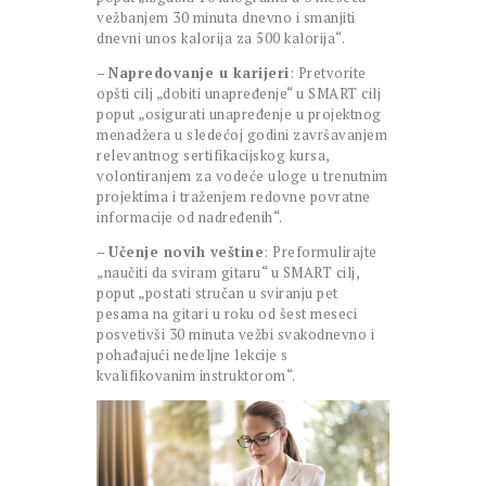
vežbanjem 30 minuta dnevno i smanjiti
dnevni unos kalorija za 500 kalorija“.
–
Napredovanje u karijeri
: Pretvorite
opšti cilj „dobiti unapređenje“ u SMART cilj
poput „osigurati unapređenje u projektnog
menadžera u sledećoj godini završavanjem
relevantnog sertifikacijskog kursa,
volontiranjem za vodeće uloge u trenutnim
projektima i traženjem redovne povratne
informacije od nadređenih“.
–
Učenje novih veštine
: Preformulirajte
„naučiti da sviram gitaru“ u SMART cilj,
poput „postati stručan u sviranju pet
pesama na gitari u roku od šest meseci
posvetivši 30 minuta vežbi svakodnevno i
pohađajući nedeljne lekcije s
kvalifikovanim instruktorom“.