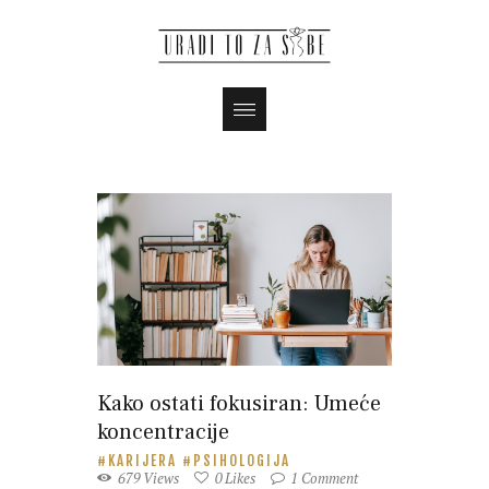
Kako ostati fokusiran: Umeće
koncentracije
KARIJERA
PSIHOLOGIJA
679
Views
0
Likes
1
Comment