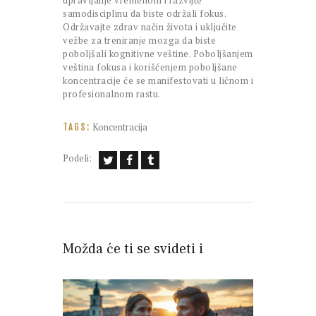
upravljanje vremenom i razvijte
samodisciplinu da biste održali fokus.
Održavajte zdrav način života i uključite
vežbe za treniranje mozga da biste
poboljšali kognitivne veštine. Poboljšanjem
veština fokusa i korišćenjem poboljšane
koncentracije će se manifestovati u ličnom i
profesionalnom rastu.
Koncentracija
TAGS:
Podeli:
Možda će ti se svideti i