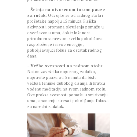
–
Šetnja na otvorenom tokom pauze
za ručak
: Odvojite se od radnog stola i
prošetajte napolju 15 minuta. Fizička
aktivnost i promena okruženja pomažu u
osvežavanju uma, dok izloženost
prirodnom sunčevom svetlu poboljšava
raspoloženje i nivoe energije,
poboljšavajući fokus za ostatak radnog
dana.
–
Vežbe svesnosti na radnom stolu
:
Nakon završetka napornog zadatka,
napravite pauzu od 5 minuta da biste
vežbali tehnike dubokog disanja ili kratku
vođenu meditaciju na svom radnom stolu.
Ove prakse svesnosti pomažu u smirivanju
uma, smanjenju stresa i poboljšanju fokusa
za naredni zadatak.