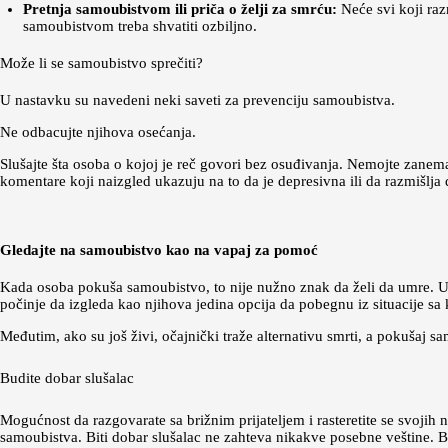
Pretnja samoubistvom ili priča o želji za smrću:
Neće svi koji raz
samoubistvom treba shvatiti ozbiljno.
Može li se samoubistvo sprečiti?
U nastavku su navedeni neki saveti za prevenciju samoubistva.
Ne odbacujte njihova osećanja.
Slušajte šta osoba o kojoj je reč govori bez osuđivanja. Nemojte zanema
komentare koji naizgled ukazuju na to da je depresivna ili da razmišlja 
Gledajte na samoubistvo kao na vapaj za pomoć
Kada osoba pokuša samoubistvo, to nije nužno znak da želi da umre. Um
počinje da izgleda kao njihova jedina opcija da pobegnu iz situacije s
Međutim, ako su još živi, očajnički traže alternativu smrti, a pokušaj 
Budite dobar slušalac
Mogućnost da razgovarate sa brižnim prijateljem i rasteretite se svoj
samoubistva. Biti dobar slušalac ne zahteva nikakve posebne veštine. Bud