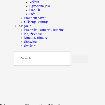
Večera
Egzotična jela
Slatkiši
Pića
Praktični saveti
Čišćenje kuhinje
Magazin
Pozorišta, koncerti, izložbe
Književnost
Muzika, film, tv
Showbiz
Svaštara