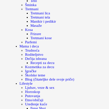
Telo
Šminka
Tretmani
Tretmani lica
Tretmani tela
Manikir i pedikir
Masaže
Kosa
Frizure
Tretmani kose
Parfemi
Mama i deca
Trudnoća
Roditeljstvo
Dečija ishrana
Recepti za decu
Kozmetika za decu
Igračke
Školske teme
Blog (čitateljke dele svoje priče)
Lifestyle
Ljubav, veze & sex
Horoskop
Putovanja
Etno/običaji
Uređenje kuće
Feng Shui