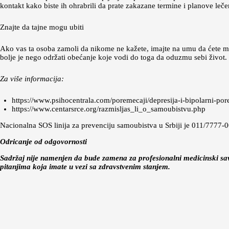
kontakt kako biste ih ohrabrili da prate zakazane termine i planove leče
Znajte da tajne mogu ubiti
Ako vas ta osoba zamoli da nikome ne kažete, imajte na umu da ćete možda
bolje je nego održati obećanje koje vodi do toga da oduzmu sebi život.
Za više informacija
:
https://www.psihocentrala.com/poremecaji/depresija-i-bipolarni-po
https://www.centarsrce.org/razmisljas_li_o_samoubistvu.php
Nacionalna SOS linija za prevenciju samoubistva u Srbiji je 011/7777-
Odricanje od odgovornosti
Sadržaj nije namenjen da bude zamena za profesionalni medicinski save
pitanjima koja imate u vezi sa zdravstvenim stanjem.