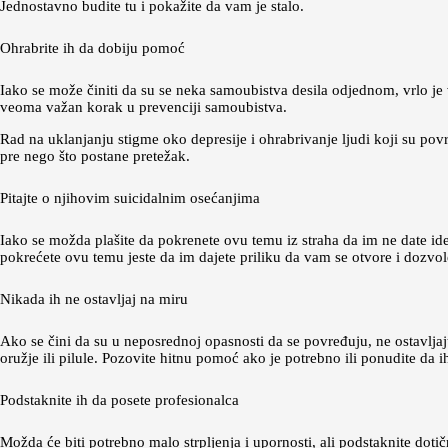
Jednostavno budite tu i pokažite da vam je stalo.
Ohrabrite ih da dobiju pomoć
Iako se može činiti da su se neka samoubistva desila odjednom, vrlo j
veoma važan korak u prevenciji samoubistva.
Rad na uklanjanju stigme oko depresije i ohrabrivanje ljudi koji su p
pre nego što postane pretežak.
Pitajte o njihovim suicidalnim osećanjima
Iako se možda plašite da pokrenete ovu temu iz straha da im ne date ideje
pokrećete ovu temu jeste da im dajete priliku da vam se otvore i dozv
Nikada ih ne ostavljaj na miru
Ako se čini da su u neposrednoj opasnosti da se povređuju, ne ostavljajt
oružje ili pilule. Pozovite hitnu pomoć ako je potrebno ili ponudite da 
Podstaknite ih da posete profesionalca
Možda će biti potrebno malo strpljenja i upornosti, ali podstaknite dot