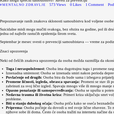
Kako mogu sprečiti samoubistvo? Saveti za prevenciju
573
Views
0
Likes
1
Comment
Pod
MENTALNO ZDRAVLJE
Prepoznavanje ranih znakova sklonosti samoubistvu kod voljene oso
Suicidalne misli mogu mučiti svakoga, bez obzira na godine, pol ili dr
jedna od najbrže rastućih epidemija širom sveta.
Septembar je mesec svesti o prevenciji samoubistava — vreme za podizan
Znaci upozorenja
Neki od češćih znakova upozorenja da osoba možda razmišlja da okonča
Tuga i neraspoloženost:
Osoba ima dugotrajnu tugu i promene raspol
Iznenadna smirenost: Osoba se iznenada smiri nakon perioda depresi
Povlačenje od drugih:
Osoba bira da bude sama i izbegava prijatelje
Promene ličnosti, izgleda, obrasca spavanja:
Promeni se stav ili 
zabrinuti za svoj lični izgled. Spavaju mnogo više ili mnogo manje n
Opasno ponašanje ili samopovređivanja:
Osoba se upušta u potenc
Nedavna trauma ili životna kriza:
Primeri kriza uključuju smrt volj
probleme.
Biti u stanju dubokog očaja:
Osoba priča kako se oseća beznadežno, 
Priprema
: Osoba počinje da dovodi u red svoje lične obaveze. To mo
njihove sobe ili doma. Često će osoba tražiti na internetu načine da