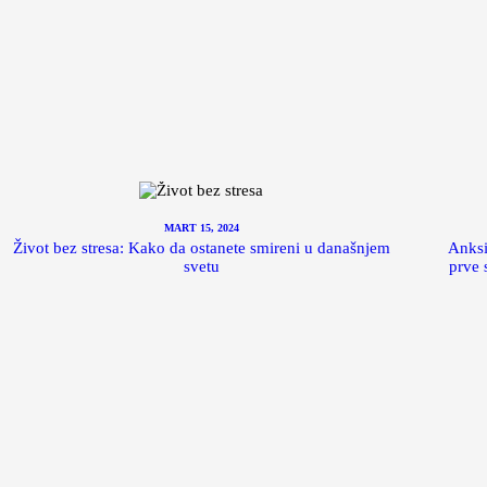
MART 15, 2024
Život bez stresa: Kako da ostanete smireni u današnjem
Anksi
svetu
prve 