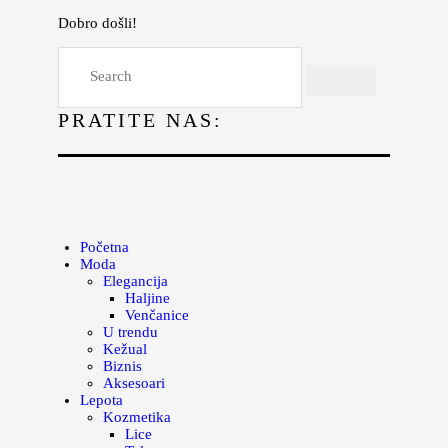
Dobro došli!
Početna
Moda
PRATITE NAS:
Lepota
Mama i deca
Lifestyle
Zdravlje
Početna
Moda
Kuhinja
Elegancija
Haljine
Magazin
Venčanice
U trendu
Kežual
Biznis
Aksesoari
Lepota
Kozmetika
Lice