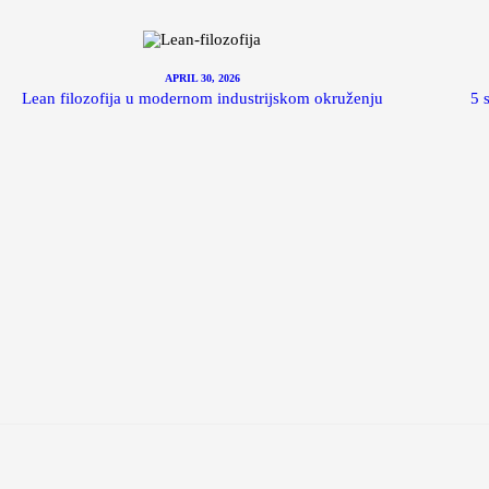
APRIL 30, 2026
Lean filozofija u modernom industrijskom okruženju
5 