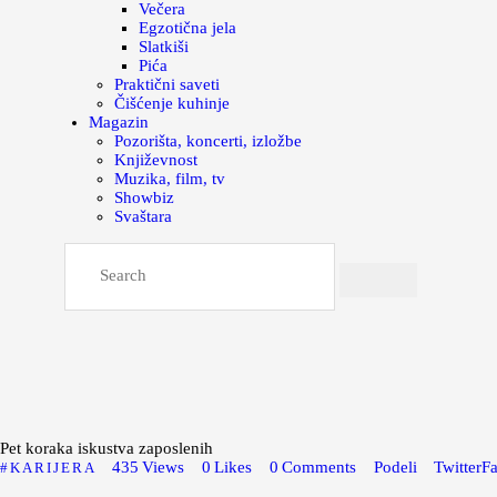
Večera
Egzotična jela
Slatkiši
Pića
Praktični saveti
Čišćenje kuhinje
Magazin
Pozorišta, koncerti, izložbe
Književnost
Muzika, film, tv
Showbiz
Svaštara
Pet koraka iskustva zaposlenih
435
Views
0
Likes
0
Comments
Podeli
Twitter
F
KARIJERA