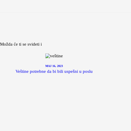
Možda će ti se svideti i
MAJ 16, 2023
Veštine potrebne da bi bili uspešni u poslu