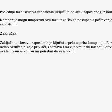
Poslednja faza iskustva zaposlenih uključuje odlazak zaposlenog iz kom
Kompanije mogu unaprediti ovu fazu tako što će postupati s poštovanje
zaposlenih.
Zaključak
Zaključno, iskustvo zaposlenih je ključni aspekt uspeha kompanije. R
radno okruženje koje privlači, zadržava i razvija vrhunski talenat. S
uvide i resurse koji su im potrebni da se istaknu.