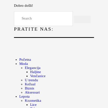
Dobro došli!
Početna
Moda
PRATITE NAS:
Lepota
Mama i deca
Lifestyle
Zdravlje
Početna
Moda
Kuhinja
Elegancija
Haljine
Magazin
Venčanice
U trendu
Kežual
Biznis
Aksesoari
Lepota
Kozmetika
Lice