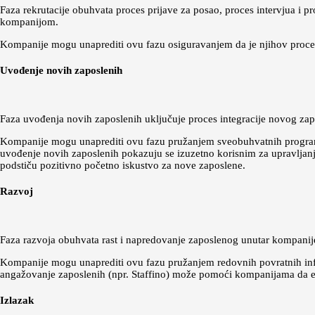
Faza rekrutacije obuhvata proces prijave za posao, proces intervjua i p
kompanijom.
Kompanije mogu unaprediti ovu fazu osiguravanjem da je njihov proces 
Uvođenje novih zaposlenih
Faza uvođenja novih zaposlenih uključuje proces integracije novog zap
Kompanije mogu unaprediti ovu fazu pružanjem sveobuhvatnih programa 
uvođenje novih zaposlenih pokazuju se izuzetno korisnim za upravljan
podstiču pozitivno početno iskustvo za nove zaposlene.
Razvoj
Faza razvoja obuhvata rast i napredovanje zaposlenog unutar kompanije.
Kompanije mogu unaprediti ovu fazu pružanjem redovnih povratnih inf
angažovanje zaposlenih (npr. Staffino) može pomoći kompanijama da efi
Izlazak