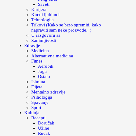
Saveti
Karijera
Kućni ljubimci
Tehnologija
Trikovi (Kako se brzo spremiti, kako
napraviti sam neke prozvode.. )
U razgovoru sa
Zanimljivosti
Zdravlje
Medicina
Alternativna medicina
Fitnes
Aerobik
Joga
Ostalo
Ishrana
Dijete
Mentalno zdravlje
Psihologija
Spavanje
Sport
Kuhinja
Recepti
Doručak
Užine
Ručak