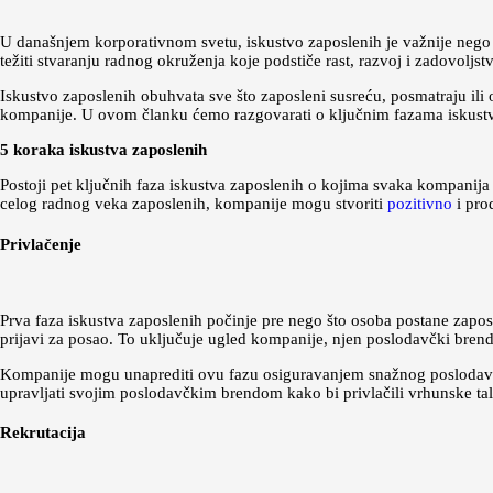
U današnjem korporativnom svetu, iskustvo zaposlenih je važnije nego i
težiti stvaranju radnog okruženja koje podstiče rast, razvoj i zadovoljs
Iskustvo zaposlenih obuhvata sve što zaposleni susreću, posmatraju il
kompanije. U ovom članku ćemo razgovarati o ključnim fazama iskustva 
5 koraka iskustva zaposlenih
Postoji pet ključnih faza iskustva zaposlenih o kojima svaka kompanij
celog radnog veka zaposlenih, kompanije mogu stvoriti
pozitivno
i pro
Privlačenje
Prva faza iskustva zaposlenih počinje pre nego što osoba postane zaposl
prijavi za posao. To uključuje ugled kompanije, njen poslodavčki brend 
Kompanije mogu unaprediti ovu fazu osiguravanjem snažnog poslodavčkog
upravljati svojim poslodavčkim brendom kako bi privlačili vrhunske tal
Rekrutacija