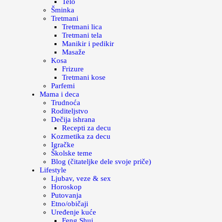
Telo
Šminka
Tretmani
Tretmani lica
Tretmani tela
Manikir i pedikir
Masaže
Kosa
Frizure
Tretmani kose
Parfemi
Mama i deca
Trudnoća
Roditeljstvo
Dečija ishrana
Recepti za decu
Kozmetika za decu
Igračke
Školske teme
Blog (čitateljke dele svoje priče)
Lifestyle
Ljubav, veze & sex
Horoskop
Putovanja
Etno/običaji
Uređenje kuće
Feng Shui