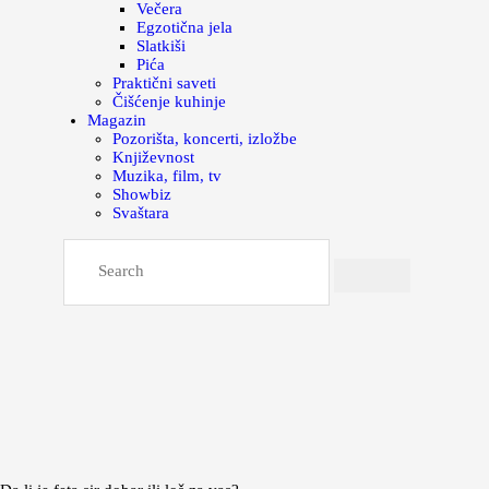
Večera
Egzotična jela
Slatkiši
Pića
Praktični saveti
Čišćenje kuhinje
Magazin
Pozorišta, koncerti, izložbe
Književnost
Muzika, film, tv
Showbiz
Svaštara