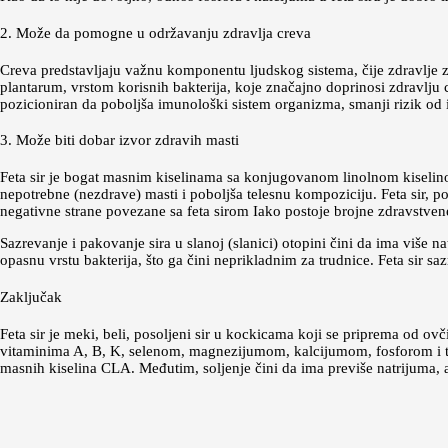
2. Može da pomogne u održavanju zdravlja creva
Creva predstavljaju važnu komponentu ljudskog sistema, čije zdravlje zna
plantarum, vrstom korisnih bakterija, koje značajno doprinosi zdravlju c
pozicioniran da poboljša imunološki sistem organizma, smanji rizik od 
3. Može biti dobar izvor zdravih masti
Feta sir je bogat masnim kiselinama sa konjugovanom linolnom kiselino
nepotrebne (nezdrave) masti i poboljša telesnu kompoziciju. Feta sir, 
negativne strane povezane sa feta sirom Iako postoje brojne zdravstvene
Sazrevanje i pakovanje sira u slanoj (slanici) otopini čini da ima više
opasnu vrstu bakterija, što ga čini neprikladnim za trudnice. Feta sir 
Zaključak
Feta sir je meki, beli, posoljeni sir u kockicama koji se priprema od ov
vitaminima A, B, K, selenom, magnezijumom, kalcijumom, fosforom i tra
masnih kiselina CLA. Međutim, soljenje čini da ima previše natrijuma, 