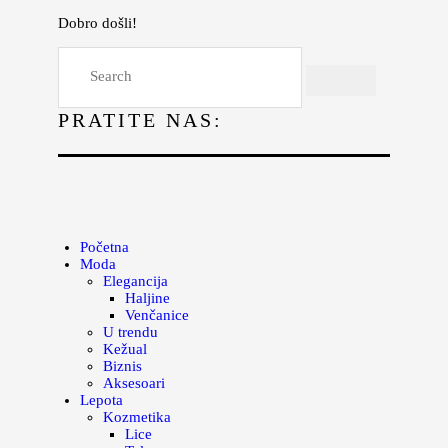
Dobro došli!
Početna
Moda
PRATITE NAS:
Lepota
Mama i deca
Lifestyle
Zdravlje
Početna
Moda
Kuhinja
Elegancija
Haljine
Magazin
Venčanice
U trendu
Kežual
Biznis
Aksesoari
Lepota
Kozmetika
Lice