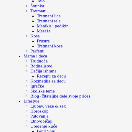
Telo
Šminka
Tretmani
Tretmani lica
Tretmani tela
Manikir i pedikir
Masaže
Kosa
Frizure
Tretmani kose
Parfemi
Mama i deca
Trudnoća
Roditeljstvo
Dečija ishrana
Recepti za decu
Kozmetika za decu
Igračke
Školske teme
Blog (čitateljke dele svoje priče)
Lifestyle
Ljubav, veze & sex
Horoskop
Putovanja
Etno/običaji
Uređenje kuće
Feng Shui