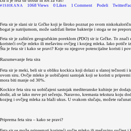
Da li je feta sir dobar ili loš za vas?
1068
Views
0
Likes
1
Comment
Podeli
Twitter
Fa
ISHRANA
Feta sir je slani sir iz Grčke koji je široko poznat po svom niskokalor
bogat je natrijumom, može sadržati štetne bakterije i stoga se ne prepo
Feta sir je zaštićen geografskim poreklom (PDO) sir iz Grčke. To znači
koristeći ovčje mleko ili mešavinu ovčjeg i kozjeg mleka. Iako potiče 
Šta je feta sir i kako se pravi? Koje su njegove potencijalne koristi i p
Razumevanje feta sira
Feta sir je meki, beli sir u obliku kockica koji dolazi u slanoj tečnost
ovom siru. Ovčje mleko je uobičajeni sastojak koji se koristi u priprem
mora biti manje od 30%.
Kockice feta sira su uobičajeni sastojak mediteranske kuhinje jer dodaju
dodir, ali se lako mrve pri sečenju. Naravno, kremasta tekstura koju doda
kozjeg i ovčjeg mleka za blaži ukus. U svakom slučaju, možete računati 
Priprema feta sira – kako se pravi?
Feta sir se može pripremati koristeći ovčje mleko ili mešavinu ovčjeg i 