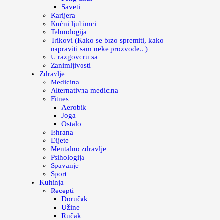
Saveti
Karijera
Kućni ljubimci
Tehnologija
Trikovi (Kako se brzo spremiti, kako
napraviti sam neke prozvode.. )
U razgovoru sa
Zanimljivosti
Zdravlje
Medicina
Alternativna medicina
Fitnes
Aerobik
Joga
Ostalo
Ishrana
Dijete
Mentalno zdravlje
Psihologija
Spavanje
Sport
Kuhinja
Recepti
Doručak
Užine
Ručak