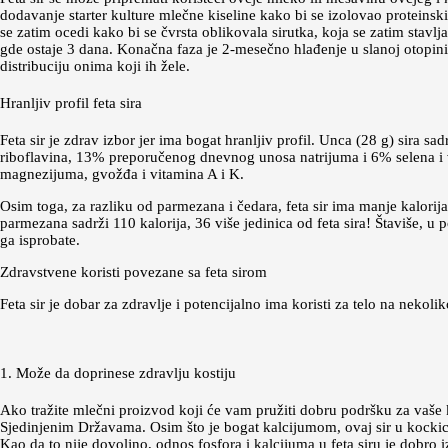
dodavanje starter kulture mlečne kiseline kako bi se izolovao proteinsk
se zatim ocedi kako bi se čvrsta oblikovala sirutka, koja se zatim stavl
gde ostaje 3 dana. Konačna faza je 2-mesečno hlađenje u slanoj otopini
distribuciju onima koji ih žele.
Hranljiv profil feta sira
Feta sir je zdrav izbor jer ima bogat hranljiv profil. Unca (28 g) sira s
riboflavina, 13% preporučenog dnevnog unosa natrijuma i 6% selena i v
magnezijuma, gvožđa i vitamina A i K.
Osim toga, za razliku od parmezana i čedara, feta sir ima manje kalorija
parmezana sadrži 110 kalorija, 36 više jedinica od feta sira! Štaviše, u 
ga isprobate.
Zdravstvene koristi povezane sa feta sirom
Feta sir je dobar za zdravlje i potencijalno ima koristi za telo na nekoli
1. Može da doprinese zdravlju kostiju
Ako tražite mlečni proizvod koji će vam pružiti dobru podršku za vaše kos
Sjedinjenim Državama. Osim što je bogat kalcijumom, ovaj sir u kockica
Kao da to nije dovoljno, odnos fosfora i kalcijuma u ​​feta siru je dobro