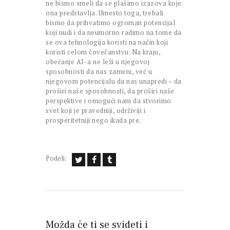
ne bismo smeli da se plašimo izazova koje
ona predstavlja. Umesto toga, trebali
bismo da prihvatimo ogroman potencijal
koji nudi i da neumorno radimo na tome da
se ova tehnologija koristi na način koji
koristi celom čovečanstvu. Na kraju,
obećanje AI-a ne leži u njegovoj
sposobnosti da nas zameni, već u
njegovom potencijalu da nas unapredi – da
proširi naše sposobnosti, da proširi naše
perspektive i omogući nam da stvorimo
svet koji je pravedniji, održiviji i
prosperitetniji nego ikada pre.
Podeli:
Možda će ti se svideti i