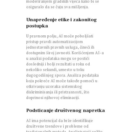
moderiranjem gradskih vijeća kako bi se
osiguralo da se čuju sva mišljenja.
Unapređenje etike i zakonitog
postupka
U pravnom polju, AI može poboljšati
pristup pravdi automatizacijom
jednostavnih pravnih usluga, čineći ih
dostupnim široj javnosti. Korišćenjem AI-a
u analizi podataka mogu se postići
dosledniji i bolji rezultati u roku od
nekoliko sekundi, umesto u toku
dugogodišnjeg spora. Analiza podataka
koju pokreće AI može takođe pomoći u
otkrivanju uzoraka sistemskog
diskriminisanja ili pristrasnosti, što
doprinosi njihovoj eliminaciji.
Podsticanje društvenog napretka
AI ima potencijal da brže identifikuje
društvene trendove i probleme od
tradicionalnih metoda. Analizirajući velike