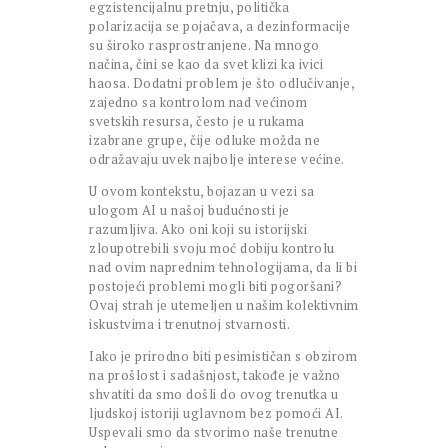
egzistencijalnu pretnju, politička
polarizacija se pojačava, a dezinformacije
su široko rasprostranjene. Na mnogo
načina, čini se kao da svet klizi ka ivici
haosa. Dodatni problem je što odlučivanje,
zajedno sa kontrolom nad većinom
svetskih resursa, često je u rukama
izabrane grupe, čije odluke možda ne
odražavaju uvek najbolje interese većine.
U ovom kontekstu, bojazan u vezi sa
ulogom AI u našoj budućnosti je
razumljiva. Ako oni koji su istorijski
zloupotrebili svoju moć dobiju kontrolu
nad ovim naprednim tehnologijama, da li bi
postojeći problemi mogli biti pogoršani?
Ovaj strah je utemeljen u našim kolektivnim
iskustvima i trenutnoj stvarnosti.
Iako je prirodno biti pesimističan s obzirom
na prošlost i sadašnjost, takođe je važno
shvatiti da smo došli do ovog trenutka u
ljudskoj istoriji uglavnom bez pomoći AI.
Uspevali smo da stvorimo naše trenutne