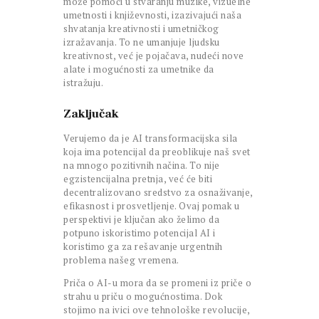
može pomoći u stvaranju muzike, vizuelne
umetnosti i književnosti, izazivajući naša
shvatanja kreativnosti i umetničkog
izražavanja. To ne umanjuje ljudsku
kreativnost, već je pojačava, nudeći nove
alate i mogućnosti za umetnike da
istražuju.
Zaključak
Verujemo da je AI transformacijska sila
koja ima potencijal da preoblikuje naš svet
na mnogo pozitivnih načina. To nije
egzistencijalna pretnja, već će biti
decentralizovano sredstvo za osnaživanje,
efikasnost i prosvetljenje. Ovaj pomak u
perspektivi je ključan ako želimo da
potpuno iskoristimo potencijal AI i
koristimo ga za rešavanje urgentnih
problema našeg vremena.
Priča o AI-u mora da se promeni iz priče o
strahu u priču o mogućnostima. Dok
stojimo na ivici ove tehnološke revolucije,