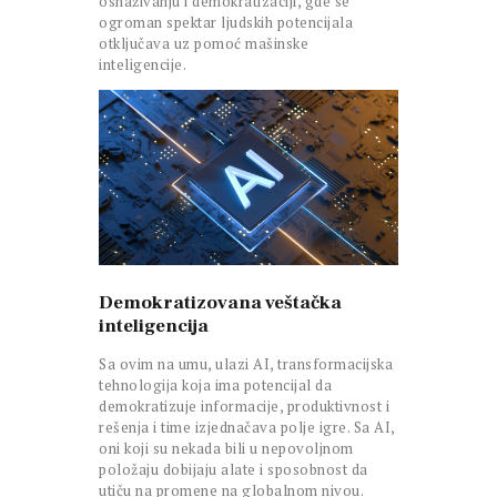
osnaživanju i demokratizaciji, gde se
ogroman spektar ljudskih potencijala
otključava uz pomoć mašinske
inteligencije.
Demokratizovana veštačka
inteligencija
Sa ovim na umu, ulazi AI, transformacijska
tehnologija koja ima potencijal da
demokratizuje informacije, produktivnost i
rešenja i time izjednačava polje igre. Sa AI,
oni koji su nekada bili u nepovoljnom
položaju dobijaju alate i sposobnost da
utiču na promene na globalnom nivou.