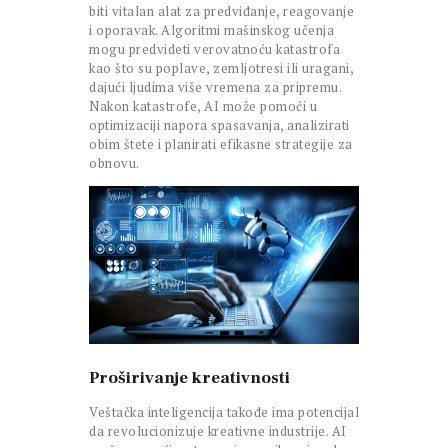
biti vitalan alat za predviđanje, reagovanje
i oporavak. Algoritmi mašinskog učenja
mogu predvideti verovatnoću katastrofa
kao što su poplave, zemljotresi ili uragani,
dajući ljudima više vremena za pripremu.
Nakon katastrofe, AI može pomoći u
optimizaciji napora spasavanja, analizirati
obim štete i planirati efikasne strategije za
obnovu.
Proširivanje kreativnosti
Veštačka inteligencija takođe ima potencijal
da revolucionizuje kreativne industrije. AI