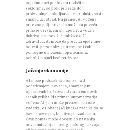
pojednostavi poslove u različitim
sektorima, od poljoprivrede do
proizvodnje, poboljšavajući produktivnost i
smanjujući otpad. Na primer, AI vođena
precizna poljoprivreda može da poveća
prinose useva, smanji upotrebu vode i
đubriva, promovišući održivost. U
zdravstvu, AI može da predvidi epidemije
bolesti, personalizuje tretmane i čak
pomogne u složenim operacijama,
poboljšavajući kvalitet života.
Jačanje ekonomije
AI može podstaći ekonomski rast
podsticanjem inovacija, smanjenjem
operativnih troškova i stvaranjem novih
radnih prilika. Na primer, automatizacija
vođena AI-jem može preuzeti rutinske
zadatke, oslobađajući ljudske radnike da se
bave složenijim, kreativnijim zadacima.
Ovaj pomak može dovesti do nastanka
novih industrija i novog ljudskog razvoja,
slično tome kako su pronalazak