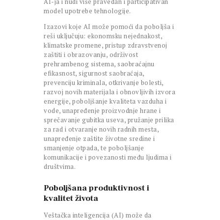
AI-ja i nudi više pravedan i participativan
model upotrebe tehnologije.
Izazovi koje AI može pomoći da poboljša i
reši uključuju: ekonomsku nejednakost,
klimatske promene, pristup zdravstvenoj
zaštiti i obrazovanju, održivost
prehrambenog sistema, saobraćajnu
efikasnost, sigurnost saobraćaja,
prevenciju kriminala, otkrivanje bolesti,
razvoj novih materijala i obnovljivih izvora
energije, poboljšanje kvaliteta vazduha i
vode, unapređenje proizvodnje hrane i
sprečavanje gubitka useva, pružanje prilika
za rad i otvaranje novih radnih mesta,
unapređenje zaštite životne sredine i
smanjenje otpada, te poboljšanje
komunikacije i povezanosti među ljudima i
društvima.
Poboljšana produktivnost i
kvalitet života
Veštačka inteligencija (AI) može da