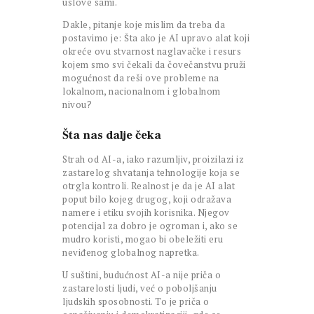
uslove sami.
Dakle, pitanje koje mislim da treba da
postavimo je: Šta ako je AI upravo alat koji
okreće ovu stvarnost naglavačke i resurs
kojem smo svi čekali da čovečanstvu pruži
mogućnost da reši ove probleme na
lokalnom, nacionalnom i globalnom
nivou?
Šta nas dalje čeka
Strah od AI-a, iako razumljiv, proizilazi iz
zastarelog shvatanja tehnologije koja se
otrgla kontroli. Realnost je da je AI alat
poput bilo kojeg drugog, koji odražava
namere i etiku svojih korisnika. Njegov
potencijal za dobro je ogroman i, ako se
mudro koristi, mogao bi obeležiti eru
neviđenog globalnog napretka.
U suštini, budućnost AI-a nije priča o
zastarelosti ljudi, već o poboljšanju
ljudskih sposobnosti. To je priča o