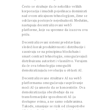
Često se strahuje da će nekoliko velikih
korporacija i imućnih pojedinaca dominirati
nad ovom uticajnom tehnologijom, čime se
održavaju postojeće nejednakosti. Međutim,
nastupaju decentralizovani web3
platforme, koje su spremne da izazovu ovu
priču.
Decentralizovani sistemi predstavljaju
sledeći korak produktivnosti i distribucije i
zasnivaju se na principima blockchain i
smart contract tehnologije, omogućavajući
distribuiranu autoritet i vlasništvo. Verujem
da će ova tehnologija omogućiti
demokratizujuću revoluciju u oblasti AI.
Decentralizovane strukture AI na web3
platformama omogućavaju raspršivanje
moći AI-ja umesto da se koncentriše. Ova
demokratizacija obezbeđuje da su
transformacijske sposobnosti AI-ja
dostupne svima, a ne samo odabranima.
Takođe, smanjuje se rizik od zloupotrebe