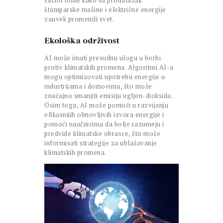
štamparske mašine i električne energije
zauvek promenili svet.
Ekološka održivost
AI može imati presudnu ulogu u borbi
protiv klimatskih promena. Algoritmi AI-a
mogu optimizovati upotrebu energije u
industrijama i domovima, što može
značajno smanjiti emisiju ugljen-dioksida.
Osim toga, AI može pomoći u razvijanju
efikasnijih obnovljivih izvora energije i
pomoći naučnicima da bolje razumeju i
predvide klimatske obrasce, što može
informisati strategije za ublažavanje
klimatskih promena.