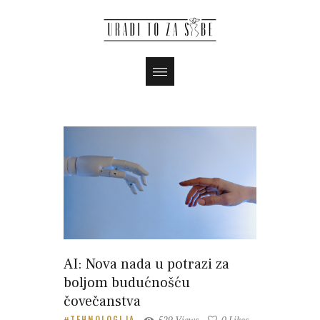
AI: Nova nada u potrazi za
boljom budućnošću
čovečanstva
529
Views
0
Likes
TEHNOLOGIJA