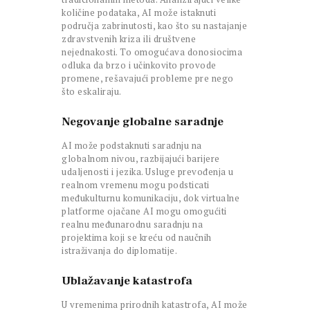
količine podataka, AI može istaknuti
područja zabrinutosti, kao što su nastajanje
zdravstvenih kriza ili društvene
nejednakosti. To omogućava donosiocima
odluka da brzo i učinkovito provode
promene, rešavajući probleme pre nego
što eskaliraju.
Negovanje globalne saradnje
AI može podstaknuti saradnju na
globalnom nivou, razbijajući barijere
udaljenosti i jezika. Usluge prevođenja u
realnom vremenu mogu podsticati
međukulturnu komunikaciju, dok virtualne
platforme ojačane AI mogu omogućiti
realnu međunarodnu saradnju na
projektima koji se kreću od naučnih
istraživanja do diplomatije.
Ublažavanje katastrofa
U vremenima prirodnih katastrofa, AI može