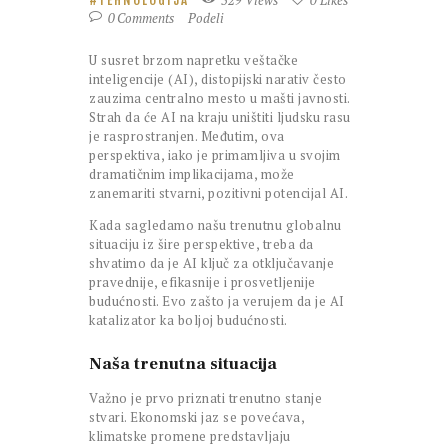
0
Comments
Podeli
U susret brzom napretku veštačke
inteligencije (AI), distopijski narativ često
zauzima centralno mesto u mašti javnosti.
Strah da će AI na kraju uništiti ljudsku rasu
je rasprostranjen. Međutim, ova
perspektiva, iako je primamljiva u svojim
dramatičnim implikacijama, može
zanemariti stvarni, pozitivni potencijal AI.
Kada sagledamo našu trenutnu globalnu
situaciju iz šire perspektive, treba da
shvatimo da je AI ključ za otključavanje
pravednije, efikasnije i prosvetljenije
budućnosti. Evo zašto ja verujem da je AI
katalizator ka boljoj budućnosti.
Naša trenutna situacija
Važno je prvo priznati trenutno stanje
stvari. Ekonomski jaz se povećava,
klimatske promene predstavljaju