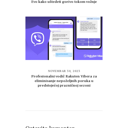
Evo kako uštedeti gorivo tokom vožnje
NOVEMBAR 30, 2023
Profesionalni vodič Rakuten Vibera za
eliminisanje nepoželjnih poruka u
predstojećoj prazničnoj sezoni