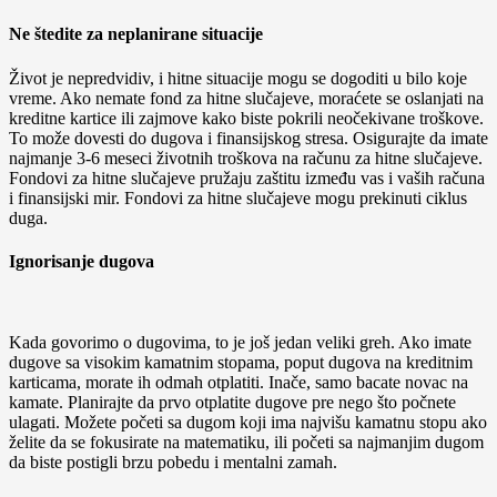
Ne štedite za neplanirane situacije
Život je nepredvidiv, i hitne situacije mogu se dogoditi u bilo koje
vreme. Ako nemate fond za hitne slučajeve, moraćete se oslanjati na
kreditne kartice ili zajmove kako biste pokrili neočekivane troškove.
To može dovesti do dugova i finansijskog stresa. Osigurajte da imate
najmanje 3-6 meseci životnih troškova na računu za hitne slučajeve.
Fondovi za hitne slučajeve pružaju zaštitu između vas i vaših računa
i finansijski mir. Fondovi za hitne slučajeve mogu prekinuti ciklus
duga.
Ignorisanje dugova
Kada govorimo o dugovima, to je još jedan veliki greh. Ako imate
dugove sa visokim kamatnim stopama, poput dugova na kreditnim
karticama, morate ih odmah otplatiti. Inače, samo bacate novac na
kamate. Planirajte da prvo otplatite dugove pre nego što počnete
ulagati. Možete početi sa dugom koji ima najvišu kamatnu stopu ako
želite da se fokusirate na matematiku, ili početi sa najmanjim dugom
da biste postigli brzu pobedu i mentalni zamah.