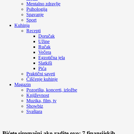
Mentalno zdravlje
Psihologija
Spavanje
Sport
Kuhinja
Recepti
Doručak
Užine
Ručak
Večera
Egzotična jela
Slatkiši
Pića
Praktični saveti
Čišćenje kuhinje
Magazin
Pozorišta, koncerti, izložbe
Književnost
Muzika, film, tv
Showbiz
Svaštara
Bićete siromašni ako radite ovo: 7 finansijskih