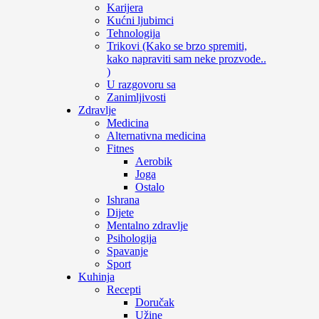
Karijera
Kućni ljubimci
Tehnologija
Trikovi (Kako se brzo spremiti,
kako napraviti sam neke prozvode..
)
U razgovoru sa
Zanimljivosti
Zdravlje
Medicina
Alternativna medicina
Fitnes
Aerobik
Joga
Ostalo
Ishrana
Dijete
Mentalno zdravlje
Psihologija
Spavanje
Sport
Kuhinja
Recepti
Doručak
Užine