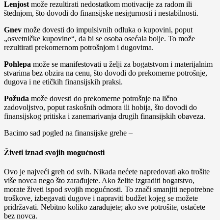
Lenjost
može rezultirati nedostatkom motivacije za radom ili
štednjom, što dovodi do finansijske nesigurnosti i nestabilnosti.
Gnev
može dovesti do impulsivnih odluka o kupovini, poput
„osvetničke kupovine“, da bi se osoba osećala bolje. To može
rezultirati prekomernom potrošnjom i dugovima.
Pohlepa
može se manifestovati u želji za bogatstvom i materijalnim
stvarima bez obzira na cenu, što dovodi do prekomerne potrošnje,
dugova i ne etičkih finansijskih praksi.
Požuda
može dovesti do prekomerne potrošnje na lično
zadovoljstvo, poput raskošnih odmora ili hobija, što dovodi do
finansijskog pritiska i zanemarivanja drugih finansijskih obaveza.
Bacimo sad pogled na finansijske grehe –
Živeti iznad svojih mogućnosti
Ovo je najveći greh od svih. Nikada nećete napredovati ako trošite
više novca nego što zarađujete. Ako želite izgraditi bogatstvo,
morate živeti ispod svojih mogućnosti. To znači smanjiti nepotrebne
troškove, izbegavati dugove i napraviti budžet kojeg se možete
pridržavati. Nebitno koliko zarađujete; ako sve potrošite, ostaćete
bez novca.