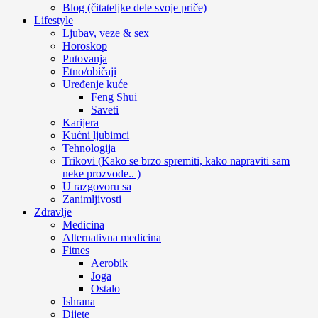
Blog (čitateljke dele svoje priče)
Lifestyle
Ljubav, veze & sex
Horoskop
Putovanja
Etno/običaji
Uređenje kuće
Feng Shui
Saveti
Karijera
Kućni ljubimci
Tehnologija
Trikovi (Kako se brzo spremiti, kako napraviti sam
neke prozvode.. )
U razgovoru sa
Zanimljivosti
Zdravlje
Medicina
Alternativna medicina
Fitnes
Aerobik
Joga
Ostalo
Ishrana
Dijete