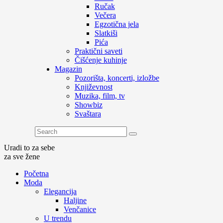
Ručak
Večera
Egzotična jela
Slatkiši
Pića
Praktični saveti
Čišćenje kuhinje
Magazin
Pozorišta, koncerti, izložbe
Književnost
Muzika, film, tv
Showbiz
Svaštara
Uradi to za sebe
za sve žene
Početna
Moda
Elegancija
Haljine
Venčanice
U trendu