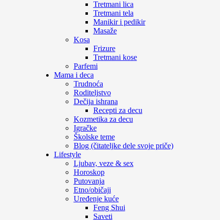
Tretmani lica
Tretmani tela
Manikir i pedikir
Masaže
Kosa
Frizure
Tretmani kose
Parfemi
Mama i deca
Trudnoća
Roditeljstvo
Dečija ishrana
Recepti za decu
Kozmetika za decu
Igračke
Školske teme
Blog (čitateljke dele svoje priče)
Lifestyle
Ljubav, veze & sex
Horoskop
Putovanja
Etno/običaji
Uređenje kuće
Feng Shui
Saveti