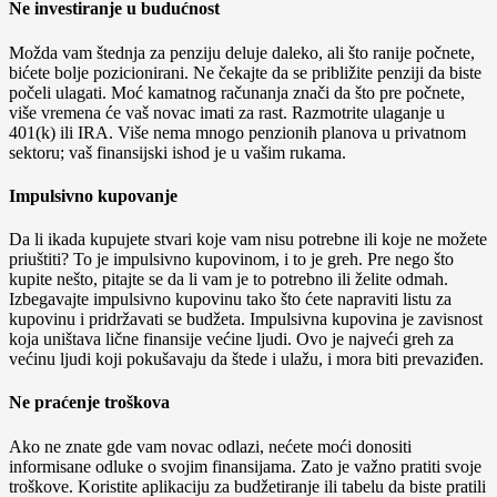
Ne investiranje u budućnost
Možda vam štednja za penziju deluje daleko, ali što ranije počnete,
bićete bolje pozicionirani. Ne čekajte da se približite penziji da biste
počeli ulagati. Moć kamatnog računanja znači da što pre počnete,
više vremena će vaš novac imati za rast. Razmotrite ulaganje u
401(k) ili IRA. Više nema mnogo penzionih planova u privatnom
sektoru; vaš finansijski ishod je u vašim rukama.
Impulsivno kupovanje
Da li ikada kupujete stvari koje vam nisu potrebne ili koje ne možete
priuštiti? To je impulsivno kupovinom, i to je greh. Pre nego što
kupite nešto, pitajte se da li vam je to potrebno ili želite odmah.
Izbegavajte impulsivno kupovinu tako što ćete napraviti listu za
kupovinu i pridržavati se budžeta. Impulsivna kupovina je zavisnost
koja uništava lične finansije većine ljudi. Ovo je najveći greh za
većinu ljudi koji pokušavaju da štede i ulažu, i mora biti prevaziđen.
Ne praćenje troškova
Ako ne znate gde vam novac odlazi, nećete moći donositi
informisane odluke o svojim finansijama. Zato je važno pratiti svoje
troškove. Koristite aplikaciju za budžetiranje ili tabelu da biste pratili