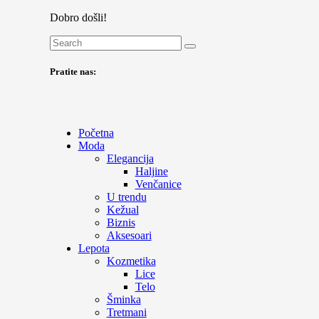
Dobro došli!
Pratite nas:
Početna
Moda
Elegancija
Haljine
Venčanice
U trendu
Kežual
Biznis
Aksesoari
Lepota
Kozmetika
Lice
Telo
Šminka
Tretmani