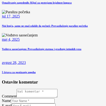
Osnaživanje zaposlenih: Ključ za postojanu lojalnost kupaca
jul 17, 2025
Nisi lenj/a, samo ne znaš odakle da počneš: Prevazilaženje paralize početka
maj 4, 2025
Vođstvo saosećanjem: Prevazilaženje statusa i građenje istinskih veza
avgust 28, 2023
5 žrtava za postizanje uspeha
Ostavite komentar
Comment
Name
E-mail