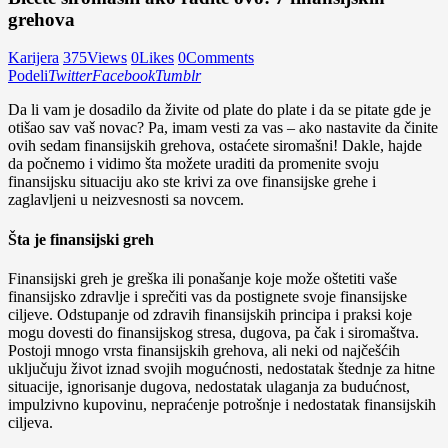
grehova
Karijera
375
Views
0
Likes
0
Comments
Podeli
Twitter
Facebook
Tumblr
Da li vam je dosadilo da živite od plate do plate i da se pitate gde je
otišao sav vaš novac? Pa, imam vesti za vas – ako nastavite da činite
ovih sedam finansijskih grehova, ostaćete siromašni! Dakle, hajde
da počnemo i vidimo šta možete uraditi da promenite svoju
finansijsku situaciju ako ste krivi za ove finansijske grehe i
zaglavljeni u neizvesnosti sa novcem.
Šta je finansijski greh
Finansijski greh je greška ili ponašanje koje može oštetiti vaše
finansijsko zdravlje i sprečiti vas da postignete svoje finansijske
ciljeve. Odstupanje od zdravih finansijskih principa i praksi koje
mogu dovesti do finansijskog stresa, dugova, pa čak i siromaštva.
Postoji mnogo vrsta finansijskih grehova, ali neki od najčešćih
uključuju život iznad svojih mogućnosti, nedostatak štednje za hitne
situacije, ignorisanje dugova, nedostatak ulaganja za budućnost,
impulzivno kupovinu, nepraćenje potrošnje i nedostatak finansijskih
ciljeva.