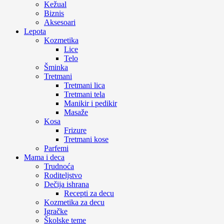
Kežual
Biznis
Aksesoari
Lepota
Kozmetika
Lice
Telo
Šminka
Tretmani
Tretmani lica
Tretmani tela
Manikir i pedikir
Masaže
Kosa
Frizure
Tretmani kose
Parfemi
Mama i deca
Trudnoća
Roditeljstvo
Dečija ishrana
Recepti za decu
Kozmetika za decu
Igračke
Školske teme