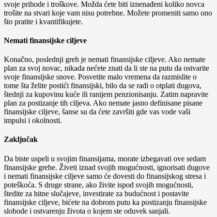
svoje prihode i troškove. Možda ćete biti iznenađeni koliko novca
trošite na stvari koje vam nisu potrebne. Možete promeniti samo ono
što pratite i kvantifikujete.
Nemati finansijske ciljeve
Konačno, poslednji greh je nemati finansijske ciljeve. Ako nemate
plan za svoj novac, nikada nećete znati da li ste na putu da ostvarite
svoje finansijske snove. Posvetite malo vremena da razmislite o
tome šta želite postići finansijski, bilo da se radi o otplati dugova,
štednji za kupovinu kuće ili ranijem penzionisanju. Zatim napravite
plan za postizanje tih ciljeva. Ako nemate jasno definisane pisane
finansijske ciljeve, šanse su da ćete završiti gde vas vode vaši
impulsi i okolnosti.
Zaključak
Da biste uspeli u svojim finansijama, morate izbegavati ove sedam
finansijske grehe. Živeti iznad svojih mogućnosti, ignorisati dugove
i nemati finansijske ciljeve samo će dovesti do finansijskog stresa i
poteškoća. S druge strane, ako živite ispod svojih mogućnosti,
štedite za hitne slučajeve, investirate za budućnost i postavite
finansijske ciljeve, bićete na dobrom putu ka postizanju finansijske
slobode i ostvarenju života o kojem ste oduvek sanjali.