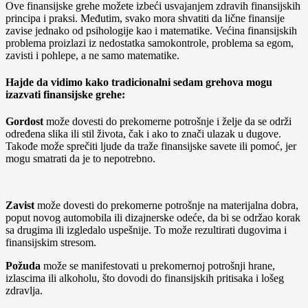
Ove finansijske grehe možete izbeći usvajanjem zdravih finansijskih
principa i praksi. Međutim, svako mora shvatiti da lične finansije
zavise jednako od psihologije kao i matematike. Većina finansijskih
problema proizlazi iz nedostatka samokontrole, problema sa egom,
zavisti i pohlepe, a ne samo matematike.
Hajde da vidimo kako tradicionalni sedam grehova mogu
izazvati finansijske grehe:
Gordost
može dovesti do prekomerne potrošnje i želje da se održi
određena slika ili stil života, čak i ako to znači ulazak u dugove.
Takođe može sprečiti ljude da traže finansijske savete ili pomoć, jer
mogu smatrati da je to nepotrebno.
Zavist
može dovesti do prekomerne potrošnje na materijalna dobra,
poput novog automobila ili dizajnerske odeće, da bi se održao korak
sa drugima ili izgledalo uspešnije. To može rezultirati dugovima i
finansijskim stresom.
Požuda
može se manifestovati u prekomernoj potrošnji hrane,
izlascima ili alkoholu, što dovodi do finansijskih pritisaka i lošeg
zdravlja.