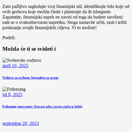
Zato pažljivo sagledajte svoj finansijski stil, identifikujte bilo koje od
ovih grehova koje možda činite i planirajte da ih izbegnete.
Zapamtite, finansijski uspeh ne zavisi od toga da budete savršeni;
radi se o svakodnevnom napretku. Stoga nastavite učiti, rasti i težiti
postizanju svojih finansijskih ciljeva. Vi to možete!
Podeli:
Možda će ti se svideti i
april 10, 2025
Vođstvo sa svrhom: Izgradnja sa srcem
jul 8, 2025
Frilensing putovanje: Ostvari sebe i svoju viziju u Srbiji
septembar 20, 2023