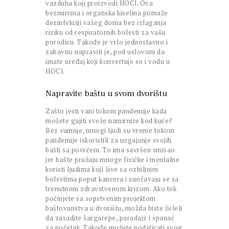
vazduha koji proizvodi HOCl. Ova
bezmirisna i organska kiselina pomaže
dezinfekciji vašeg doma bez izlaganja
riziku od respiratornih bolesti za vašu
porodicu. Takođe je vrlo jednostavno i
zabavno napraviti je, pod uslovom da
imate uređaj koji konvertuje so i vodu u
HOCl.
Napravite baštu u svom dvorištu
Zašto jesti vani tokom pandemije kada
možete gajiti sveže namirnice kod kuće?
Bez sumnje, mnogi ljudi su vreme tokom
pandemije iskoristili za uzgajanje svojih
bašti sa povrćem. To ima savršen smisao
jer bašte pružaju mnoge fizičke i mentalne
koristi ljudima koji žive sa ozbiljnim
bolestima poput kancera i suočavaju se sa
trenutnom zdravstvenom krizom. Ako tek
počinjete sa sopstvenim projektom
baštovanstva u dvorištu, možda biste želeli
da zasadite šargarepe, paradajz i spanać
za početak. Takođe možete podsticati svog