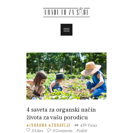
4 saveta za organski način
života za vašu porodicu
439
Views
ISHRANA
ZDRAVLJE
0
Likes
0
Comments
Podeli