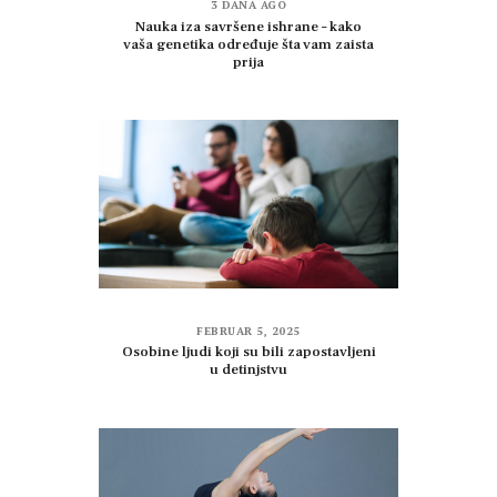
3 DANA AGO
Nauka iza savršene ishrane – kako
vaša genetika određuje šta vam zaista
prija
FEBRUAR 5, 2025
Osobine ljudi koji su bili zapostavljeni
u detinjstvu