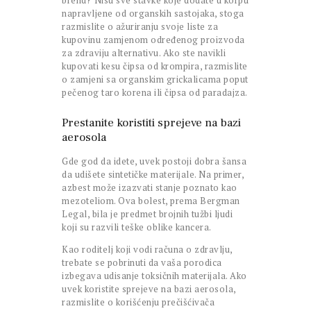
brend? Nisu sve stavke koje dodate u korpu
napravljene od organskih sastojaka, stoga
razmislite o ažuriranju svoje liste za
kupovinu zamjenom određenog proizvoda
za zdraviju alternativu. Ako ste navikli
kupovati kesu čipsa od krompira, razmislite
o zamjeni sa organskim grickalicama poput
pečenog taro korena ili čipsa od paradajza.
Prestanite koristiti sprejeve na bazi
aerosola
Gde god da idete, uvek postoji dobra šansa
da udišete sintetičke materijale. Na primer,
azbest može izazvati stanje poznato kao
mezoteliom. Ova bolest, prema Bergman
Legal, bila je predmet brojnih tužbi ljudi
koji su razvili teške oblike kancera.
Kao roditelj koji vodi računa o zdravlju,
trebate se pobrinuti da vaša porodica
izbegava udisanje toksičnih materijala. Ako
uvek koristite sprejeve na bazi aerosola,
razmislite o korišćenju prečišćivača