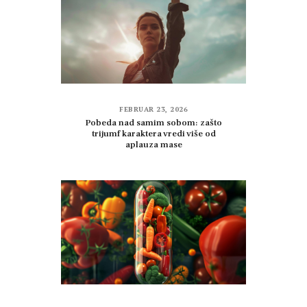
FEBRUAR 23, 2026
Pobeda nad samim sobom: zašto
trijumf karaktera vredi više od
aplauza mase