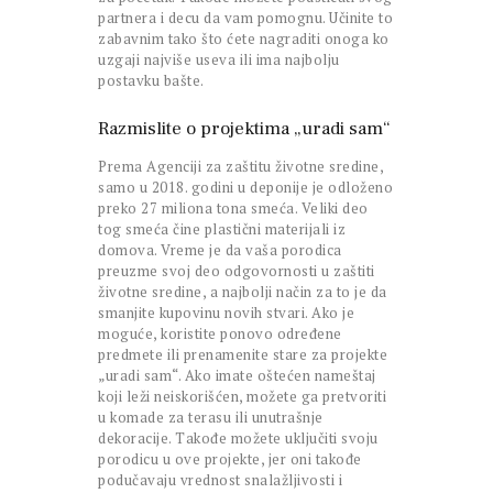
partnera i decu da vam pomognu. Učinite to
zabavnim tako što ćete nagraditi onoga ko
uzgaji najviše useva ili ima najbolju
postavku bašte.
Razmislite o projektima „uradi sam“
Prema Agenciji za zaštitu životne sredine,
samo u 2018. godini u deponije je odloženo
preko 27 miliona tona smeća. Veliki deo
tog smeća čine plastični materijali iz
domova. Vreme je da vaša porodica
preuzme svoj deo odgovornosti u zaštiti
životne sredine, a najbolji način za to je da
smanjite kupovinu novih stvari. Ako je
moguće, koristite ponovo određene
predmete ili prenamenite stare za projekte
„uradi sam“. Ako imate oštećen nameštaj
koji leži neiskorišćen, možete ga pretvoriti
u komade za terasu ili unutrašnje
dekoracije. Takođe možete uključiti svoju
porodicu u ove projekte, jer oni takođe
podučavaju vrednost snalažljivosti i