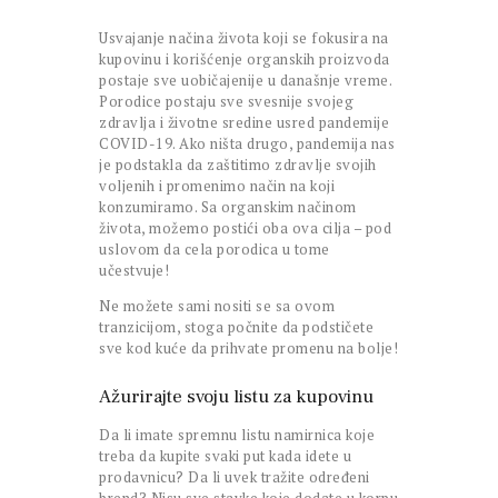
Usvajanje načina života koji se fokusira na
kupovinu i korišćenje organskih proizvoda
postaje sve uobičajenije u današnje vreme.
Porodice postaju sve svesnije svojeg
zdravlja i životne sredine usred pandemije
COVID-19. Ako ništa drugo, pandemija nas
je podstakla da zaštitimo zdravlje svojih
voljenih i promenimo način na koji
konzumiramo. Sa organskim načinom
života, možemo postići oba ova cilja – pod
uslovom da cela porodica u tome
učestvuje!
Ne možete sami nositi se sa ovom
tranzicijom, stoga počnite da podstičete
sve kod kuće da prihvate promenu na bolje!
Ažurirajte svoju listu za kupovinu
Da li imate spremnu listu namirnica koje
treba da kupite svaki put kada idete u
prodavnicu? Da li uvek tražite određeni